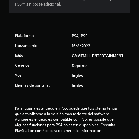
i
PS5™ sin coste adicional.
c
a
c
Plataforma:
PS4, PS5
Lanzamiento:
16/8/2022
i
Editor:
GAMEMILL ENTERTAINMENT
o
Géneros:
Deporte
n
Voz:
Inglés
e
Idiomas de pantalla:
Inglés
s
Para jugar a este juego en PS5, puede que tu sistema tenga 
que actualizarse a la versión más reciente del software. 
Aunque este juego es compatible con PS5, es posible que 
algunas funciones para PS4 no estén disponibles. Consulta 
PlayStation.com/bc para obtener más información.