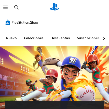
B
u
s
c
a
r
Nuevo
Colecciones
Descuentos
Suscripciones
E