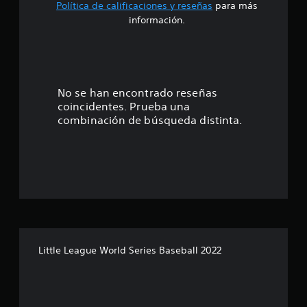
Política de calificaciones y reseñas
para más
2
información.
.
0
9
No se han encontrado reseñas
coincidentes. Prueba una
e
combinación de búsqueda distinta.
s
t
r
e
l
Little League World Series Baseball 2022
l
a