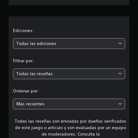
c
a
a
c
c
i
o
i
Ediciones:
n
e
ó
Todas las ediciones
s
n
Filtrar por:
m
Todas las reseñas
e
d
Ordenar por:
i
Más recientes
a
Todas las reseñas son enviadas por dueños verificados
d
de este juego o artículo y son evaluadas por un equipo
e
de moderadores. Consulta la