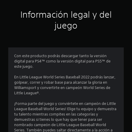
c
Información legal y del
i
juego
n
c
o
Con este producto podrás descargar tanto la versión
e
digital para PS4™ como la versión digital para PS5™ de
este juego.
s
En Little League World Series Baseball 2022 podrás lanzar,
t
golpear, correr y robar base para alcanzar la gloria en
Williamsport y convertirte en campeón World Series de
r
Little League®.
e
¡Forma parte del juego y conviértete en campeón de Little
League Baseball World Series! Elige tu equipo y demuestra
l
tu talento mientras compites en las categorías y
demuestras si tienes lo que hay que tener para ser
l
nombrado campeón de Little League Baseball World
Series. También puedes saltar directamente a la acción a