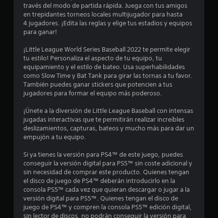
a
través del modo de partida rápida. Juega con tus amigos
en trepidantes torneos locales multijugador para hasta
s
4 jugadores. ¡Edita las reglas y elige tus estadios y equipos
para ganar!
e
¡Little League World Series Baseball 2022 te permite elegir
n
tu estilo! Personaliza el aspecto de tu equipo, tu
equipamiento y el estilo de bateo. Usa superhabilidades
6
como Slow Time y Bat Tank para girar las tornas a tu favor.
También puedes ganar stickers que potencien a tus
jugadores para formar el equipo más poderoso.
9
¡Únete a la diversión de Little League Baseball con intensas
7
jugadas interactivas que te permitirán realizar increíbles
deslizamientos, capturas, bateos y mucho más para dar un
c
empujón a tu equipo.
a
Si ya tienes la versión para PS4™ de este juego, puedes
conseguir la versión digital para PS5™ sin coste adicional y
l
sin necesidad de comprar este producto. Quienes tengan
el disco de juego de PS4™ deberán introducirlo en la
i
consola PS5™ cada vez que quieran descargar o jugar a la
versión digital para PS5™. Quienes tengan el disco de
f
juego de PS4™ y compren la consola PS5™ edición digital,
sin lector de discos, no podrán conseguir la versión para