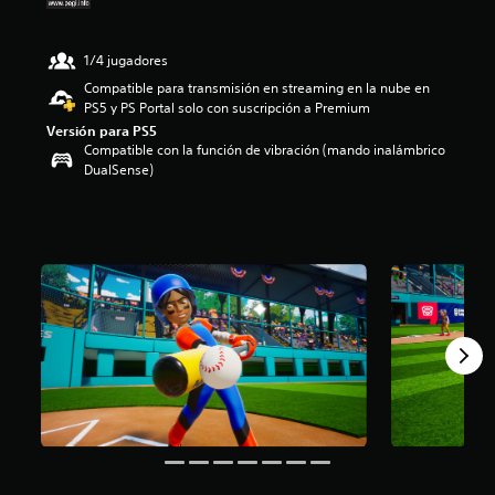
e
2
.
1/4 jugadores
0
Compatible para transmisión en streaming en la nube en
9
PS5 y PS Portal solo con suscripción a Premium
e
Versión para PS5
s
Compatible con la función de vibración (mando inalámbrico
t
DualSense)
r
e
l
l
a
s
d
e
u
n
t
o
t
a
l
d
e