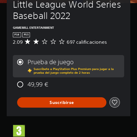
Little League World Series 
Baseball 2022
GAMEMILL ENTERTAINMENT
PS4
PS5
2.09
697 calificaciones
C
a
l
i
Prueba de juego
f
Suscríbete a PlayStation Plus Premium para jugar a la
i
prueba del juego completo de 2 horas
c
a
49,99 €
c
i
ó
Suscribirse
n
m
e
d
i
a
d