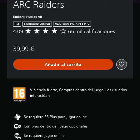
ARC Raiders
Embark Studios AB
PS5
STANDARD EDITION
MEJORADO PARA PS5 PRO
4.09
66 mil calificaciones
C
a
l
39,99 €
i
f
i
Añadir al carrito
c
a
c
i
ó
Violencia fuerte, Compras dentro del juego, Los usuarios
n
interactúan
m
e
d
i
Se requiere PS Plus para jugar online
a
Compras dentro del juego opcionales
d
e
Se requiere jugar online
4