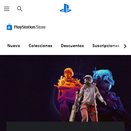
B
u
s
c
a
r
Nuevo
Colecciones
Descuentos
Suscripciones
E