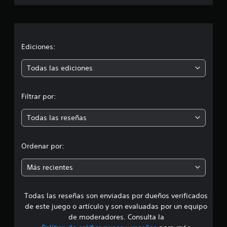
a
c
i
Ediciones:
ó
Todas las ediciones
n
Filtrar por:
m
Todas las reseñas
e
d
Ordenar por:
i
Más recientes
a
Todas las reseñas son enviadas por dueños verificados
d
de este juego o artículo y son evaluadas por un equipo
e
de moderadores. Consulta la