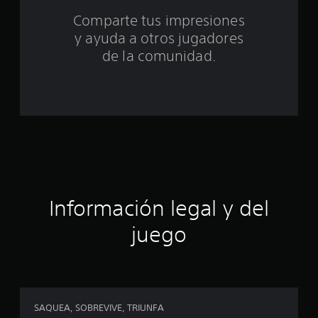
c
Comparte tus impresiones
i
y ayuda a otros jugadores
de la comunidad.
n
c
o
e
s
t
Información legal y del
r
juego
e
l
l
SAQUEA, SOBREVIVE, TRIUNFA