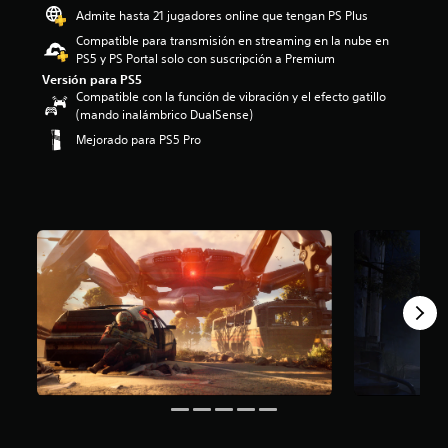
.
Admite hasta 21 jugadores online que tengan PS Plus
0
Compatible para transmisión en streaming en la nube en
9
PS5 y PS Portal solo con suscripción a Premium
e
Versión para PS5
s
Compatible con la función de vibración y el efecto gatillo
t
(mando inalámbrico DualSense)
r
e
Mejorado para PS5 Pro
l
l
a
s
d
e
u
n
t
o
t
a
l
d
e
c
i