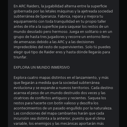
a
En ARC Raiders, la jugabilidad alterna entre la superficie
s
gobernada por las letales máquinas y la ajetreada sociedad
subterránea de Speranza. Fabrica, repara y mejora tu
e
equipamiento con toda tranquilidad en tu propio taller
antes de irte a la superficie para saquear los restos de un
n
mundo desolado pero hermoso. Juega en solitario o en un
grupo de hasta tres jugadores y recorre un entorno lleno
de amenazas debido a las ARC y a las decisiones
6
impredecibles del resto de supervivientes. Solo tú puedes
elegir qué tipo de Raider eres y hasta dónde llegarás para
6
triunfar.
2
EXPLORA UN MUNDO INMERSIVO
1
Explora cuatro mapas distintos en el lanzamiento, y más
que llegarán a medida que la sociedad subterránea
7
evoluciona y se expande a nuevos territorios. Cada destino
acarrea el peso de un mundo destruido dos veces y las
c
cicatrices de conflictos antiguos y recientes. Saquea los
restos para hacerte con botín valioso y descifra los
a
acontecimientos de un pasado engullido por la naturaleza.
Las condiciones del mapa cambiantes harán que cada
l
incursión sea distinta a la anterior, puesto que el clima
variable, los enemigos y las mecánicas aportarán más