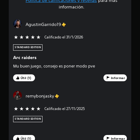
Política de calificaciones y reseñas
para más
4
información.
.
AgustinGarrido19
0
Calificado el 31/1/2026
5 estrellas de un total de 5
9
STANDARD EDITION
e
Arc raiders
s
Mu buen juego, consejo es poner modo pve
t
Útil (1)
Informar
r
remybonjasky
e
l
Calificado el 27/11/2025
5 estrellas de un total de 5
l
STANDARD EDITION
a
Útil (1)
Informar