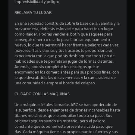
i
imprevisibilidad y peligro.
f
RECLAMA TU LUGAR
i
En una sociedad construida sobre la base de la valentía y la
bravuconería, deberás esforzarte para hacerte un lugar
c
como Raider. Podrás vender el botín que saquees para
conseguir dinero o usarlo para fabricar equipamiento
a
nuevo, lo que te permitirá hacer frente a peligros cada vez
mayores. Tus victorias y tus fracasos te proporcionarán
c
experiencia con la que podrás desbloquear todo tipo de
habilidades que te permitirán jugar de formas distintas.
i
Además, podrás completar los encargos que te
encomienden los comerciantes para sus propios fines, con
o
lo que descubrirás las desavenencias y la camaradería de
una comunidad siempre al borde del colapso.
n
CUIDADO CON LAS MÁQUINAS
e
Una máquinas letales llamadas ARC se han apoderado de
la superficie, desde enjambres de drones incansables hasta
s
titanes mecánicos que lo aniquilan todo a su paso. Sus
orígenes siguen siendo un misterio, pero el peligro
constante que suponen está presente a cada paso que
das. Cada máquina tiene sus propios puntos fuertes y sus