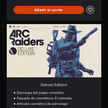
c
a
Añadir al carrito
c
i
o
n
D
e
e
s
l
u
x
e
E
d
i
t
i
o
n
Deluxe Edition
Descarga del juego completo
Paquete de cosméticos El nómada
Artículo cosmético de personaje