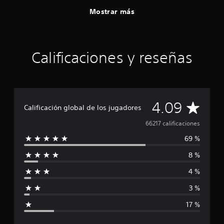
Mostrar más
Calificaciones y reseñas
C
4.09
Calificación global de los jugadores
a
66217 calificaciones
69 %
l
8 %
i
4 %
f
3 %
i
17 %
c