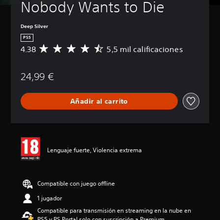
Nobody Wants to Die
Deep Silver
PS5
4.38
5,5 mil calificaciones
C
a
l
24,99 €
i
f
i
Añadir al carrito
c
a
c
i
ó
n
Lenguaje fuerte, Violencia extrema
m
e
d
i
Compatible con juego offline
a
1 jugador
d
e
Compatible para transmisión en streaming en la nube en
4
PS5 y PS Portal solo con suscripción a Premium