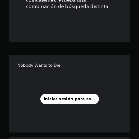
e
combinación de búsqueda distinta.
s
t
r
e
l
Nobody Wants to Die
l
a
s
Iniciar sesión para calificar
d
e
u