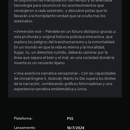
5
su dispositivo de manipulación del tiempo y su avanzada
tecnología para reconstruir los acontecimientos que
condujeron a cada asesinato, y descubre pistas que te
5
llevarán a la horripilante verdad que se oculta tras los
asesinatos.
0
• Inmersión noir – Piérdete en un futuro distópico gracias a
5
esta profunda y original historia policíaca interactiva, que
explora los peligros del transhumanismo y la inmortalidad.
c
En un mundo en que la vida es eterna y la moralidad,
fugaz, tú, un detective curtido, deberás caminar por la
a
línea que separa el bien y el mal, en una sociedad donde la
muerte es un recuerdo lejano.
l
• Una aventura narrativa sensacional – Con las capacidades
i
de Unreal Engine 5, Nobody Wants to Die supera los límites
de la narración, combinando gráficos fotorrealistas y una
f
experiencia narrativa emblemática y única.
i
c
a
Plataforma:
PS5
Lanzamiento:
16/7/2024