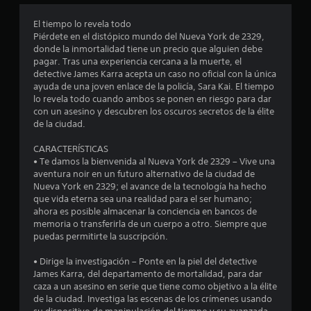
o
El tiempo lo revela todo
e
Piérdete en el distópico mundo del Nueva York de 2329,
donde la inmortalidad tiene un precio que alguien debe
s
pagar. Tras una experiencia cercana a la muerte, el
detective James Karra acepta un caso no oficial con la única
t
ayuda de una joven enlace de la policía, Sara Kai. El tiempo
lo revela todo cuando ambos se ponen en riesgo para dar
r
con un asesino y descubren los oscuros secretos de la élite
de la ciudad.
e
CARACTERÍSTICAS
l
• Te damos la bienvenida al Nueva York de 2329 – Vive una
aventura noir en un futuro alternativo de la ciudad de
l
Nueva York en 2329; el avance de la tecnología ha hecho
que vida eterna sea una realidad para el ser humano;
a
ahora es posible almacenar la conciencia en bancos de
memoria o transferirla de un cuerpo a otro. Siempre que
s
puedas permitirte la suscripción.
e
• Dirige la investigación – Ponte en la piel del detective
James Karra, del departamento de mortalidad, para dar
n
caza a un asesino en serie que tiene como objetivo a la élite
de la ciudad. Investiga las escenas de los crímenes usando