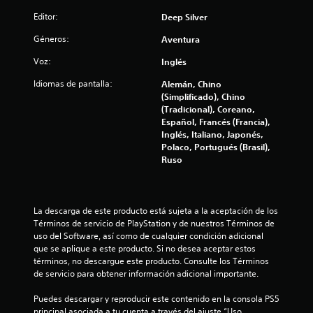
c
Editor:
Deep Silver
i
Géneros:
Aventura
o
Voz:
Inglés
n
Idiomas de pantalla:
Alemán, Chino
(Simplificado), Chino
e
(Tradicional), Coreano,
Español, Francés (Francia),
s
Inglés, Italiano, Japonés,
Polaco, Portugués (Brasil),
Ruso
La descarga de este producto está sujeta a la aceptación de los 
Términos de servicio de PlayStation y de nuestros Términos de 
uso del Software, así como de cualquier condición adicional 
que se aplique a este producto. Si no desea aceptar estos 
términos, no descargue este producto. Consulte los Términos 
de servicio para obtener información adicional importante.
Puedes descargar y reproducir este contenido en la consola PS5 
principal asociada a tu cuenta a través del ajuste “Uso 