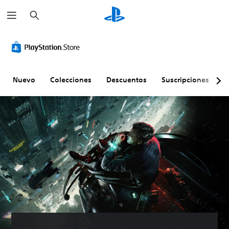
B
u
s
c
a
r
Nuevo
Colecciones
Descuentos
Suscripciones
E