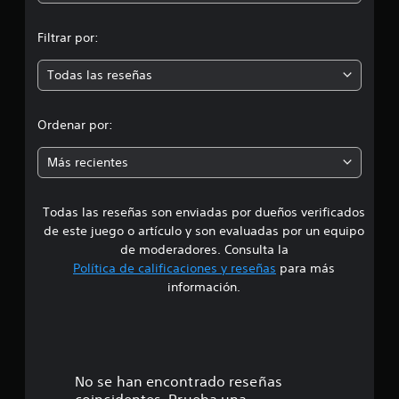
n
i
c
Filtrar por:
m
a
c
Todas las reseñas
i
e
o
n
d
Ordenar por:
e
s
i
Más recientes
a
Todas las reseñas son enviadas por dueños verificados
d
de este juego o artículo y son evaluadas por un equipo
e
de moderadores. Consulta la
Política de calificaciones y reseñas
para más
4
información.
.
3
8
No se han encontrado reseñas
coincidentes. Prueba una