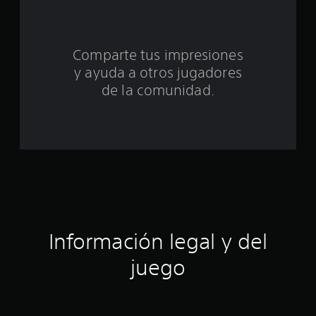
n
t
Comparte tus impresiones
o
y ayuda a otros jugadores
t
de la comunidad.
a
l
d
e
c
Información legal y del
i
juego
n
c