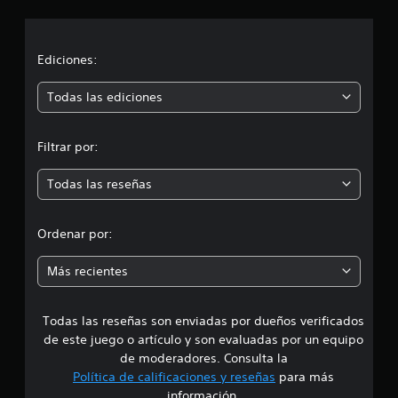
c
i
Ediciones:
ó
Todas las ediciones
n
Filtrar por:
m
Todas las reseñas
e
d
Ordenar por:
i
Más recientes
a
Todas las reseñas son enviadas por dueños verificados
d
de este juego o artículo y son evaluadas por un equipo
e
de moderadores. Consulta la
Política de calificaciones y reseñas
para más
4
información.