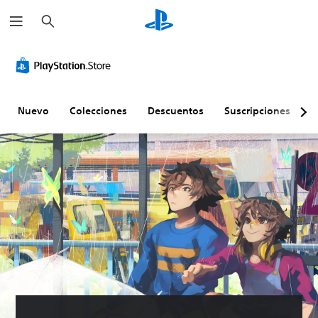
B
u
s
c
a
r
Nuevo
Colecciones
Descuentos
Suscripciones
E