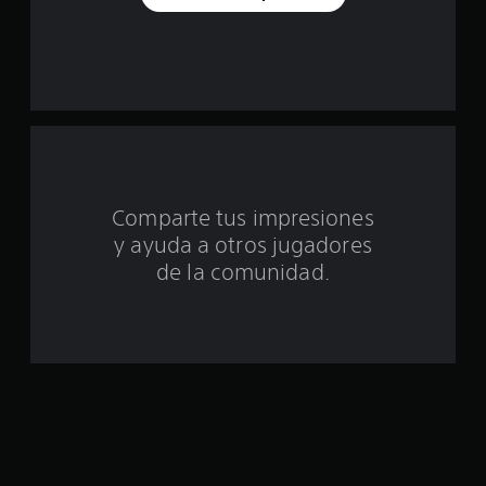
d
e
u
n
t
Comparte tus impresiones
o
y ayuda a otros jugadores
t
de la comunidad.
a
l
d
e
c