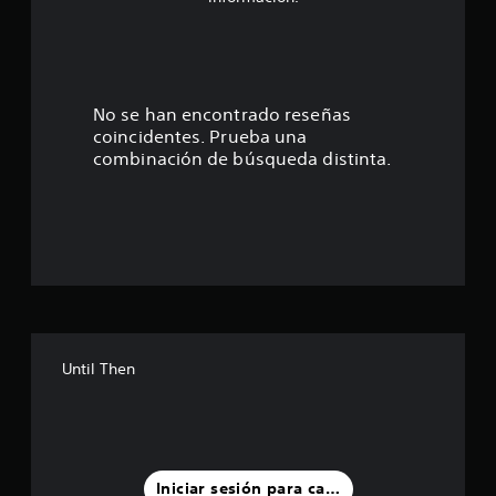
.
8
8
No se han encontrado reseñas
coincidentes. Prueba una
e
combinación de búsqueda distinta.
s
t
r
e
l
Until Then
l
a
s
Iniciar sesión para calificar