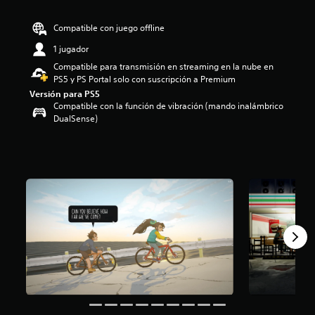
.
8
Compatible con juego offline
8
e
1 jugador
s
Compatible para transmisión en streaming en la nube en
t
PS5 y PS Portal solo con suscripción a Premium
r
Versión para PS5
e
Compatible con la función de vibración (mando inalámbrico
l
DualSense)
l
a
s
d
e
u
n
t
o
t
a
l
d
e
c
i