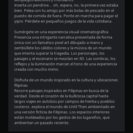
i
Inserta un pendrive... oh, espera, no, la primera vez estaba
bien. Pelea con tu amigo por más bolas de pescado en el
c
puesto de comida de fuera. Ponte en marcha para pagar el
yipni. Piérdete en pequeños juegos de la vida cotidiana.
a
Sumérgete en una experiencia visual cinematográfica
c
Presencia una intrigante narrativa presentada de forma
única con un llamativo pixel art dibujado a mano y
i
zambúllete los cálidos colores y la música de un mundo
que intenta superar la tragedia. Los personajes, los
o
paisajes y el escenario se mezclan en 3D. Las sombras, los
reflejos y la iluminación marcan el tono de una experiencia
n
creada con mucho mimo.
e
Disfruta de un mundo inspirado en la cultura y ubicaciones
filipinas
s
Recorre paisajes inspirados en Filipinas en busca de la
verdad. Desde el corazón de la bulliciosa capital hasta
largos viajes en autobús por campos de hierba y pueblos
costeros. explora el mundo de Until Then ambientado en
una versión ficticia de Filipinas. Los espacios interiores
están moldeados por los gestos de los lugareños, que
ambientan un pasado reciente.