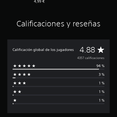
4,99 €
Calificaciones y reseñas
C
4.88
Calificación global de los jugadores
a
4357 calificaciones
94 %
l
3 %
i
1 %
f
1 %
i
1 %
c
a