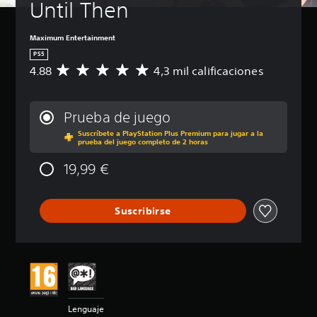
Until Then
Maximum Entertainment
PS5
4.88
4,3 mil calificaciones
C
a
l
i
Prueba de juego
f
Suscríbete a PlayStation Plus Premium para jugar a la
i
prueba del juego completo de 2 horas
c
a
19,99 €
c
i
ó
Suscribirse
n
m
e
d
i
a
d
e
Lenguaje
4