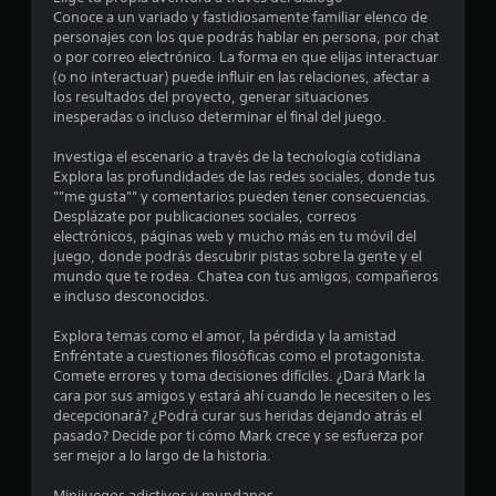
s
Conoce a un variado y fastidiosamente familiar elenco de
personajes con los que podrás hablar en persona, por chat
e
o por correo electrónico. La forma en que elijas interactuar
(o no interactuar) puede influir en las relaciones, afectar a
n
los resultados del proyecto, generar situaciones
inesperadas o incluso determinar el final del juego.
4
Investiga el escenario a través de la tecnología cotidiana
Explora las profundidades de las redes sociales, donde tus
3
""me gusta"" y comentarios pueden tener consecuencias.
Desplázate por publicaciones sociales, correos
5
electrónicos, páginas web y mucho más en tu móvil del
juego, donde podrás descubrir pistas sobre la gente y el
7
mundo que te rodea. Chatea con tus amigos, compañeros
e incluso desconocidos.
c
Explora temas como el amor, la pérdida y la amistad
a
Enfréntate a cuestiones filosóficas como el protagonista.
Comete errores y toma decisiones difíciles. ¿Dará Mark la
l
cara por sus amigos y estará ahí cuando le necesiten o les
decepcionará? ¿Podrá curar sus heridas dejando atrás el
i
pasado? Decide por ti cómo Mark crece y se esfuerza por
ser mejor a lo largo de la historia.
f
Minijuegos adictivos y mundanos