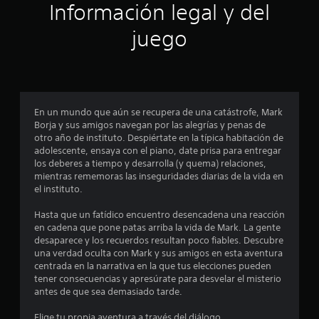
Información legal y del
i
juego
n
c
o
En un mundo que aún se recupera de una catástrofe, Mark
e
Borja y sus amigos navegan por las alegrías y penas de
otro año de instituto. Despiértate en la típica habitación de
s
adolescente, ensaya con el piano, date prisa para entregar
los deberes a tiempo y desarrolla (y quema) relaciones,
t
mientras rememoras las inseguridades diarias de la vida en
el instituto.
r
Hasta que un fatídico encuentro desencadena una reacción
e
en cadena que pone patas arriba la vida de Mark. La gente
desaparece y los recuerdos resultan poco fiables. Descubre
l
una verdad oculta con Mark y sus amigos en esta aventura
centrada en la narrativa en la que tus elecciones pueden
l
tener consecuencias y apresúrate para desvelar el misterio
antes de que sea demasiado tarde.
a
Elige tu propia aventura a través del diálogo