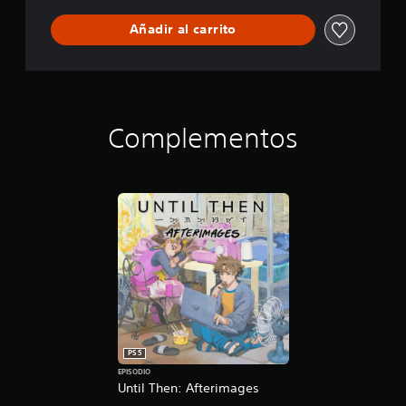
i
Añadir al carrito
t
i
o
n
Complementos
PS5
EPISODIO
Until Then: Afterimages