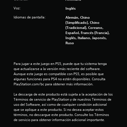
c
Voz:
Inglés
Idiomas de pantalla:
a
Alemán, Chino
(Simplificado), Chino
(Tradicional), Coreano,
c
Español, Francés (Francia),
Inglés, Italiano, Japonés,
i
Ruso
o
n
Para jugar a este juego en PS5, puede que tu sistema tenga 
que actualizarse a la versión más reciente del software. 
e
Aunque este juego es compatible con PS5, es posible que 
algunas funciones para PS4 no estén disponibles. Consulta 
s
PlayStation.com/bc para obtener más información.
La descarga de este producto está sujeta a la aceptación de los 
Términos de servicio de PlayStation y de nuestros Términos de 
uso del Software, así como de cualquier condición adicional 
que se aplique a este producto. Si no desea aceptar estos 
términos, no descargue este producto. Consulte los Términos 
de servicio para obtener información adicional importante.