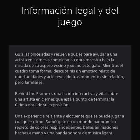
c
Información legal y del
i
juego
n
c
o
Guía las pinceladas y resuelve puzles para ayudar a una
e
artista en ciernes a completar su obra maestra bajo la
mirada de su áspero vecino y su molesto gato. Mientras el
s
cuadro toma forma, descubrirás un emotivo relato de
oportunidades y arte revelado tras momentos sin relación,
t
pero familiares.
r
Behind the Frame es una ficción interactiva y vital sobre
una artista en ciernes que está a punto de terminar la
e
última obra de su exposición.
l
Una experiencia relajante y elocuente que se puede jugar a
cualquier ritmo. Sumérgete en un mundo panorámico
l
repleto de colores resplandecientes, bellas animaciones
hechas a mano y una banda sonora de música ligera.
a