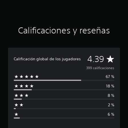
c
i
n
c
o
Calificaciones y reseñas
e
s
t
r
e
C
l
4.39
Calificación global de los jugadores
l
a
a
399 calificaciones
s
67 %
e
l
n
18 %
3
i
9
8 %
9
f
c
2 %
a
i
l
6 %
i
c
f
i