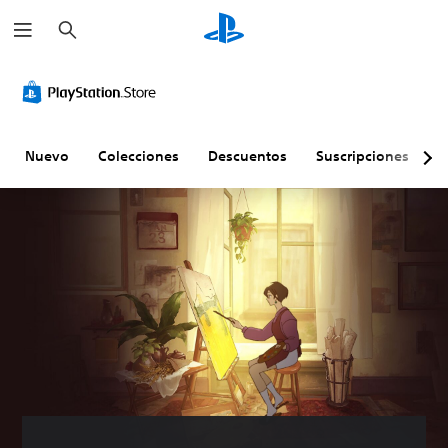
B
u
s
c
a
r
Nuevo
Colecciones
Descuentos
Suscripciones
E