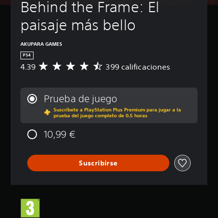
Behind the Frame: El 
paisaje más bello
AKUPARA GAMES
PS4
4.39
399 calificaciones
C
a
l
i
Prueba de juego
f
Suscríbete a PlayStation Plus Premium para jugar a la
i
prueba del juego completo de 0.5 horas
c
a
10,99 €
c
i
ó
Suscribirse
n
m
e
d
i
a
d