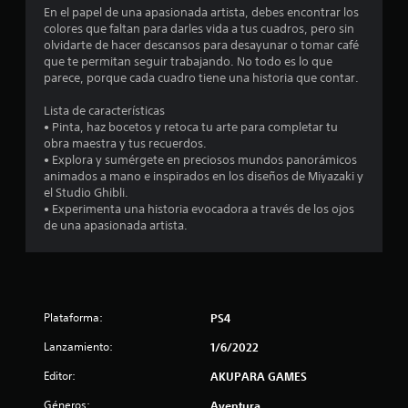
En el papel de una apasionada artista, debes encontrar los
s
colores que faltan para darles vida a tus cuadros, pero sin
olvidarte de hacer descansos para desayunar o tomar café
e
que te permitan seguir trabajando. No todo es lo que
parece, porque cada cuadro tiene una historia que contar.
n
Lista de características
3
• Pinta, haz bocetos y retoca tu arte para completar tu
obra maestra y tus recuerdos.
• Explora y sumérgete en preciosos mundos panorámicos
9
animados a mano e inspirados en los diseños de Miyazaki y
el Studio Ghibli.
9
• Experimenta una historia evocadora a través de los ojos
de una apasionada artista.
c
a
l
Plataforma:
PS4
i
Lanzamiento:
1/6/2022
f
Editor:
AKUPARA GAMES
i
Géneros:
Aventura