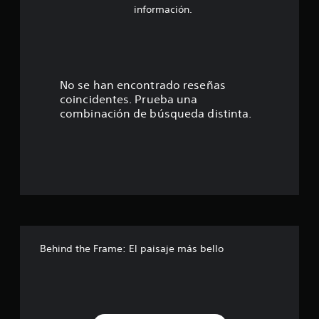
4
información.
.
3
9
No se han encontrado reseñas
coincidentes. Prueba una
e
combinación de búsqueda distinta.
s
t
r
e
l
Behind the Frame: El paisaje más bello
l
a