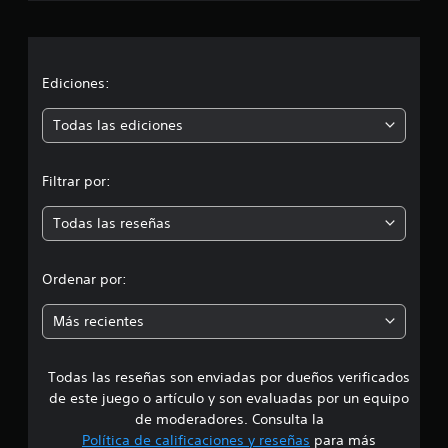
a
c
a
c
c
i
i
Ediciones:
o
n
ó
Todas las ediciones
e
s
n
Filtrar por:
m
Todas las reseñas
e
d
Ordenar por:
i
Más recientes
a
Todas las reseñas son enviadas por dueños verificados
d
de este juego o artículo y son evaluadas por un equipo
e
de moderadores. Consulta la
Política de calificaciones y reseñas
para más