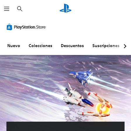
B
u
s
c
a
r
Nuevo
Colecciones
Descuentos
Suscripciones
E