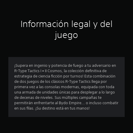
e
c
Información legal y del
i
juego
n
c
o
¡Supera en ingenio y potencia de fuego a tu adversario en
e
R-Type Tactics I • II Cosmos, la colección definitiva de
estrategia de ciencia ficción por turnos! Esta combinación
s
de dos juegos de los clásicos R-Type Tactics llega por
primera vez a las consolas modernas, equipada con toda
t
una armada de unidades únicas para desplegar a lo largo
de decenas de niveles. Sus múltiples campañas te
r
permitirán enfrentarte al Bydo Empire... o incluso combatir
en sus filas. ¡Su destino está en tus manos!
e
l