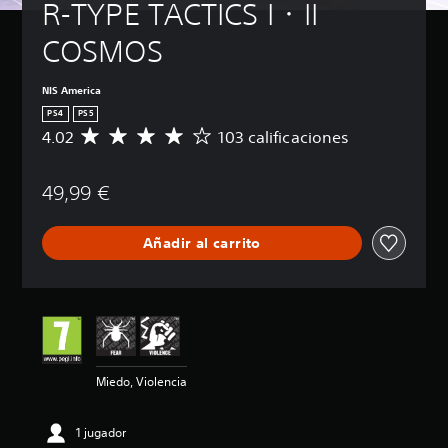
R-TYPE TACTICS I・II 
COSMOS
NIS America
PS4
PS5
4.02
103 calificaciones
C
a
l
49,99 €
i
f
i
Añadir al carrito
c
a
c
i
ó
n
m
e
Miedo, Violencia
d
i
a
1 jugador
d