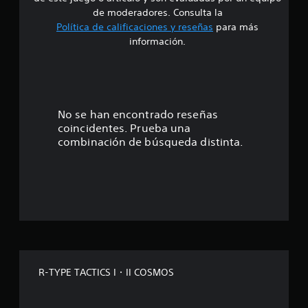
e
de moderadores. Consulta la
Política de calificaciones y reseñas
para más
4
información.
.
0
2
No se han encontrado reseñas
coincidentes. Prueba una
e
combinación de búsqueda distinta.
s
t
r
e
l
R-TYPE TACTICS I・II COSMOS
l