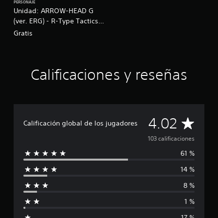
PERSONAJE
c
Unidad: ARROW-HEAD G
a
(ver. ERG) - R-Type Tactics I･
c
II Cosmos -
Gratis
i
o
n
e
s
Calificaciones y reseñas
C
4.02
Calificación global de los jugadores
a
103 calificaciones
61 %
l
14 %
i
8 %
f
1 %
i
17 %