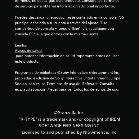
f
términos, no descargue este producto. Consulte los Términos 
de servicio para obtener información adicional importante.
i
Puedes descargar y reproducir este contenido en la consola PS5 
c
principal asociada a tu cuenta a través del ajuste “Uso 
compartido de consola y juego offline”, y en cualquier otra 
a
consola PS5 a la que entres con la misma cuenta.
c
Lea los 
Avisos de salud
 para obtener información de salud importante antes de usar 
i
este producto.
o
Programas de biblioteca ©Sony Interactive Entertainment Inc. 
propiedad exclusiva de Sony Interactive Entertainment Europe. 
n
Son aplicables los Términos de uso del Software. Consulta 
eu.playstation.com/legal para ver todos los derechos de uso.
e
s
©Granzella Inc.
"R-TYPE" is a trademark and/or copyright of IREM
SOFTWARE ENGINEERING INC.
Licensed to and published by NIS America, Inc.