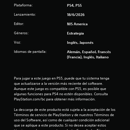
l
Plataforma:
PS4, PS5
a
Lanzamiento:
18/6/2026
s
Editor:
NIS America
e
Géneros:
Estrategia
Voz:
Inglés, Japonés
n
Idiomas de pantalla:
Alemán, Español, Francés
1
(Francia), Inglés, Italiano
0
3
Para jugar a este juego en PS5, puede que tu sistema tenga 
que actualizarse a la versión más reciente del software. 
c
Aunque este juego es compatible con PS5, es posible que 
algunas funciones para PS4 no estén disponibles. Consulta 
a
PlayStation.com/bc para obtener más información.
l
La descarga de este producto está sujeta a la aceptación de los 
Términos de servicio de PlayStation y de nuestros Términos de 
i
uso del Software, así como de cualquier condición adicional 
que se aplique a este producto. Si no desea aceptar estos 