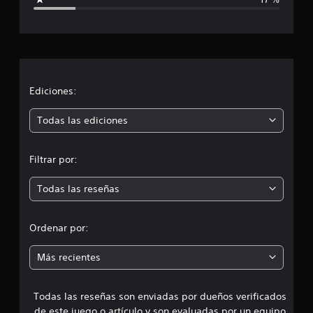
c
a
c
i
Ediciones:
ó
Todas las ediciones
n
Filtrar por:
m
Todas las reseñas
e
d
Ordenar por:
i
Más recientes
a
Todas las reseñas son enviadas por dueños verificados
d
de este juego o artículo y son evaluadas por un equipo