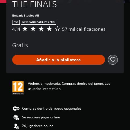
THE FINALS
Embark Studios AB
PS5
MEJORADO PARA PS5 PRO
4.14
57 mil calificaciones
C
a
l
Gratis
i
f
i
Añadir a la biblioteca
c
a
c
i
ó
Violencia moderada, Compras dentro del juego, Los
n
usuarios interactúan
m
e
d
i
Compras dentro del juego opcionales
a
Se requiere jugar online
d
e
24 jugadores online
4