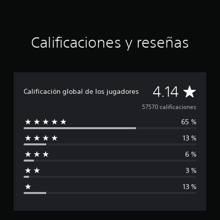
Calificaciones y reseñas
C
4.14
Calificación global de los jugadores
a
57570 calificaciones
65 %
l
13 %
i
6 %
f
3 %
i
13 %
c
a