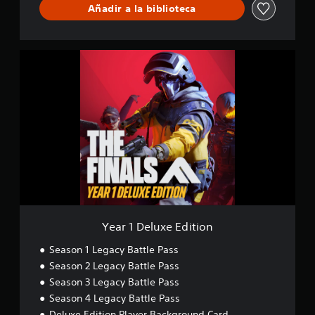
Añadir a la biblioteca
c
a
c
i
Y
o
e
n
a
e
r
s
1
D
e
l
u
x
e
E
d
i
Year 1 Deluxe Edition
t
i
Season 1 Legacy Battle Pass
o
Season 2 Legacy Battle Pass
n
Season 3 Legacy Battle Pass
Season 4 Legacy Battle Pass
Deluxe Edition Player Background Card