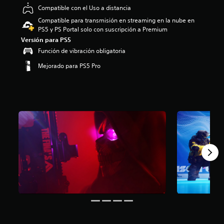
.
Compatible con el Uso a distancia
1
Compatible para transmisión en streaming en la nube en
4
PS5 y PS Portal solo con suscripción a Premium
e
Versión para PS5
s
Función de vibración obligatoria
t
r
Mejorado para PS5 Pro
e
l
l
a
s
d
e
u
n
t
o
t
a
l
d
e
c
i