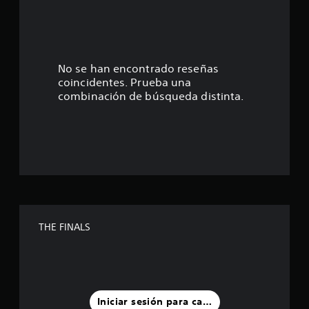
.
1
4
No se han encontrado reseñas
coincidentes. Prueba una
e
combinación de búsqueda distinta.
s
t
r
e
l
THE FINALS
l
a
s
Iniciar sesión para calificar