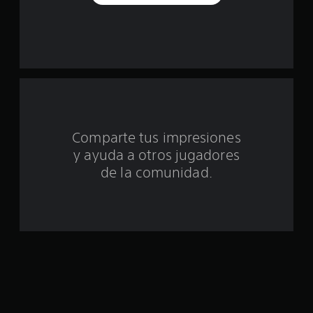
d
e
u
n
t
Comparte tus impresiones
o
y ayuda a otros jugadores
t
de la comunidad.
a
l
d
e
c