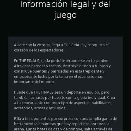
Información legal y del
i
juego
n
c
o
Álzate con la victoria, llega a THE FINALS y conquista el
e
corazón de los espectadores.
s
En THE FINALS, nada podrá interponerse en tu camino.
Atraviesa paredes y techos, destrúyelo todo a tu paso y
t
construye puentes y barricadas en esta trepidante y
emocionante lucha por la fama en el escenario más
r
importante del mundo.
e
Puede que THE FINALS sea un deporte en equipo, pero
también lucharás por hacerte con la gloria individual. Crea
l
a tu concursante con todo tipo de aspectos, habilidades,
accesorios, armas y artilugios.
l
Pilla a tus oponentes por sorpresa con una amplia gama de
a
herramientas dinámicas que hay repartidas por toda la
arena. Lanza botes de gas y de pringue, salta a través de