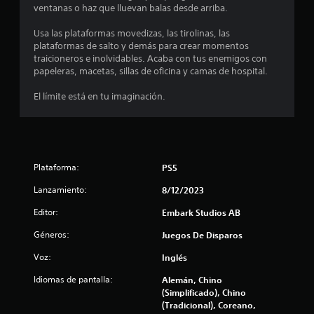
s
ventanas o haz que lluevan balas desde arriba.
e
Usa las plataformas movedizas, las tirolinas, las
plataformas de salto y demás para crear momentos
n
traicioneros e inolvidables. Acaba con tus enemigos con
papeleras, macetas, sillas de oficina y camas de hospital.
5
El límite está en tu imaginación.
7
5
7
Plataforma:
PS5
0
Lanzamiento:
8/12/2023
Editor:
Embark Studios AB
c
Géneros:
Juegos De Disparos
a
Voz:
Inglés
l
Idiomas de pantalla:
Alemán, Chino
i
(Simplificado), Chino
(Tradicional), Coreano,