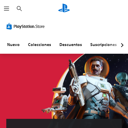
B
u
s
c
a
r
Nuevo
Colecciones
Descuentos
Suscripciones
E