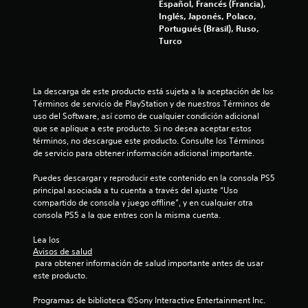
f
Español, Francés (Francia),
Inglés, Japonés, Polaco,
i
Portugués (Brasil), Ruso,
Turco
c
a
La descarga de este producto está sujeta a la aceptación de los 
Términos de servicio de PlayStation y de nuestros Términos de 
c
uso del Software, así como de cualquier condición adicional 
que se aplique a este producto. Si no desea aceptar estos 
i
términos, no descargue este producto. Consulte los Términos 
de servicio para obtener información adicional importante.
o
Puedes descargar y reproducir este contenido en la consola PS5 
n
principal asociada a tu cuenta a través del ajuste “Uso 
compartido de consola y juego offline”, y en cualquier otra 
e
consola PS5 a la que entres con la misma cuenta.
s
Lea los 
Avisos de salud
 para obtener información de salud importante antes de usar 
este producto.
Programas de biblioteca ©Sony Interactive Entertainment Inc. 