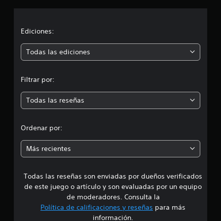
c
i
Ediciones:
ó
Todas las ediciones
n
Filtrar por:
m
Todas las reseñas
e
d
Ordenar por:
i
Más recientes
a
Todas las reseñas son enviadas por dueños verificados
d
de este juego o artículo y son evaluadas por un equipo
e
de moderadores. Consulta la
Política de calificaciones y reseñas
para más
4
información.