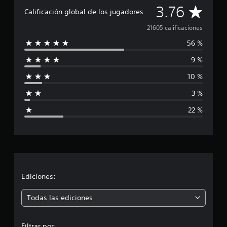
C
3.76
Calificación global de los jugadores
a
21605 calificaciones
56 %
l
9 %
i
10 %
f
3 %
i
22 %
c
a
c
i
Ediciones:
ó
Todas las ediciones
n
Filtrar por: