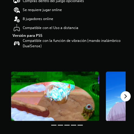
Compras dentro del juego opcionales
e
3
Se requiere jugar online
.
8 jugadores online
7
6
Compatible con el Uso a distancia
e
Versión para PS5
s
Compatible con la función de vibración (mando inalámbrico
t
DualSense)
r
e
l
l
a
s
d
e
u
n
t
o
t
a
l
d
e