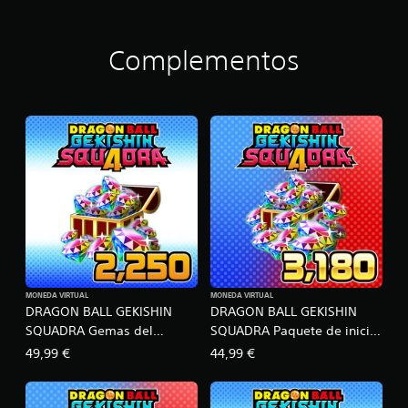
c
i
n
Complementos
c
o
e
s
t
r
e
l
l
a
s
e
n
2
1
MONEDA VIRTUAL
MONEDA VIRTUAL
m
DRAGON BALL GEKISHIN
DRAGON BALL GEKISHIN
i
SQUADRA Gemas del
SQUADRA Paquete de inicio
l
dragón D
#2
49,99 €
44,99 €
c
a
l
i