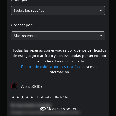
m
Todas las reseñas
e
d
Ordenar por:
i
Más recientes
a
Todas las reseñas son enviadas por dueños verificados
d
de este juego o artículo y son evaluadas por un equipo
e
de moderadores. Consulta la
Política de calificaciones y reseñas
para más
3
información.
.
AlonzoGOD7
7
Calificado el 16/1/2026
5 estrellas de un total de 5
6
Es muy bueno el juego
e
Mostrar spoiler
El juego es muy bueno me entretiene mucho