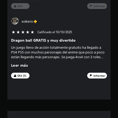
s
Útil
Informar
t
r
xokero
e
Calificado el 10/10/2025
5 estrellas de un total de 5
Dragon ball GRATIS y muy divertido
l
Un juego lleno de acción totalmente gratuito ha llegado a
l
PS4 PS5 con muchos personajes del anime que poco a poco
están llegando más personajes. Se juega 4vs4 con 3 roles
a
diferentes, el juego en super divertido con buenos gráficos.
Leer más
Son partidas rápidas e intensas!! Totalmente recomendado
s
Útil (1)
Informar
d
e
u
n