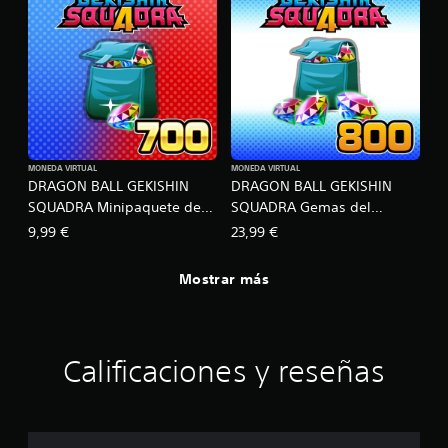
f
i
c
a
c
i
o
n
e
MONEDA VIRTUAL
MONEDA VIRTUAL
s
DRAGON BALL GEKISHIN
DRAGON BALL GEKISHIN
SQUADRA Minipaquete de
SQUADRA Gemas del
inicio #2
dragón C
9,99 €
23,99 €
Mostrar más
Calificaciones y reseñas