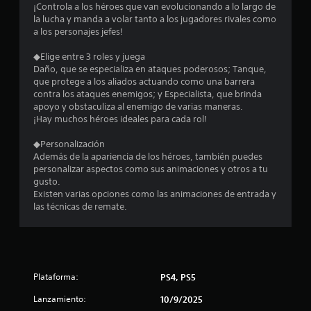
1
¡Controla a los héroes que van evolucionando a lo largo de
la lucha y manda a volar tanto a los jugadores rivales como
6
a los personajes jefes!
0
◆Elige entre 3 roles y juega
Daño, que se especializa en ataques poderosos; Tanque,
5
que protege a los aliados actuando como una barrera
contra los ataques enemigos; y Especialista, que brinda
c
apoyo y obstaculiza al enemigo de varias maneras.
¡Hay muchos héroes ideales para cada rol!
a
◆Personalización
l
Además de la apariencia de los héroes, también puedes
personalizar aspectos como sus animaciones y otros a tu
i
gusto.
Existen varias opciones como las animaciones de entrada y
f
las técnicas de remate.
i
c
Plataforma:
PS4, PS5
a
Lanzamiento:
10/9/2025
c