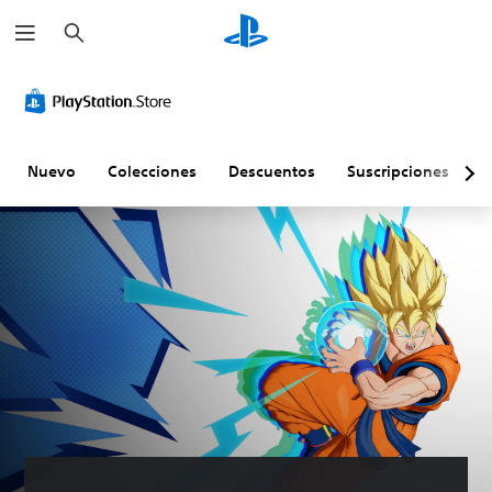
B
u
s
c
a
r
Nuevo
Colecciones
Descuentos
Suscripciones
E