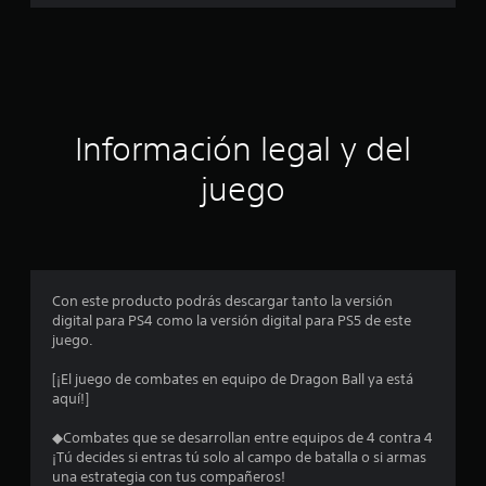
e
s
t
r
Información legal y del
e
juego
l
l
a
Con este producto podrás descargar tanto la versión
s
digital para PS4 como la versión digital para PS5 de este
juego.
e
[¡El juego de combates en equipo de Dragon Ball ya está
n
aquí!]
◆Combates que se desarrollan entre equipos de 4 contra 4
2
¡Tú decides si entras tú solo al campo de batalla o si armas
una estrategia con tus compañeros!