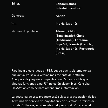
Editor:
Bandai Namco
i
Entertainment Inc.
o
Géneros:
Acción
Voz:
Inglés, Japonés
n
Idiomas de pantalla:
Alemán, Chino
e
(Simplificado), Chino
(Tradicional), Coreano,
s
Español, Francés (Francia),
Inglés, Japonés, Portugués
(Brasil)
Para jugar a este juego en PS5, puede que tu sistema tenga 
que actualizarse a la versión más reciente del software. 
Aunque este juego es compatible con PS5, es posible que 
algunas funciones para PS4 no estén disponibles. Consulta 
PlayStation.com/bc para obtener más información.
La descarga de este producto está sujeta a la aceptación de los 
Términos de servicio de PlayStation y de nuestros Términos de 
uso del Software, así como de cualquier condición adicional 