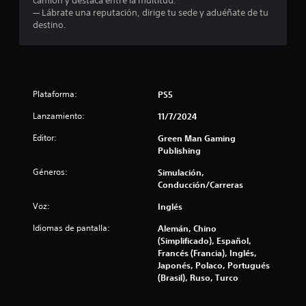
camión y destaca entre la multitud.
— Lábrate una reputación, dirige tu sede y aduéñate de tu
i
destino.
f
i
c
Plataforma:
PS5
Lanzamiento:
11/7/2024
a
Editor:
Green Man Gaming
c
Publishing
i
Géneros:
Simulación,
Conducción/Carreras
o
Voz:
Inglés
n
Idiomas de pantalla:
Alemán, Chino
(Simplificado), Español,
e
Francés (Francia), Inglés,
Japonés, Polaco, Portugués
s
(Brasil), Ruso, Turco