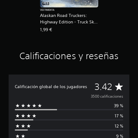
PS5
VESTIMENTA
Alaskan Road Truckers:
Highway Edition - Truck Skin
Pack 1
1,99 €
Calificaciones y reseñas
C
3.42
Calificación global de los jugadores
a
3500 calificaciones
39 %
l
17 %
i
12 %
f
9 %