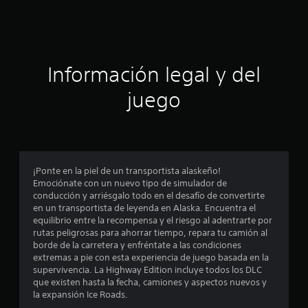
d
e
c
Información legal y del
i
juego
n
c
o
¡Ponte en la piel de un transportista alaskeño!
e
Emociónate con un nuevo tipo de simulador de
conducción y arriésgalo todo en el desafío de convertirte
s
en un transportista de leyenda en Alaska. Encuentra el
equilibrio entre la recompensa y el riesgo al adentrarte por
t
rutas peligrosas para ahorrar tiempo, repara tu camión al
borde de la carretera y enfréntate a las condiciones
r
extremas a pie con esta experiencia de juego basada en la
supervivencia. La Highway Edition incluye todos los DLC
e
que existen hasta la fecha, camiones y aspectos nuevos y
la expansión Ice Roads.