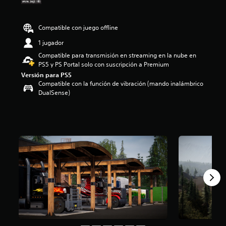
e
3
.
Compatible con juego offline
4
1 jugador
2
e
Compatible para transmisión en streaming en la nube en
s
PS5 y PS Portal solo con suscripción a Premium
t
Versión para PS5
r
Compatible con la función de vibración (mando inalámbrico
e
DualSense)
l
l
a
s
d
e
u
n
t
o
t
a
l
d
e