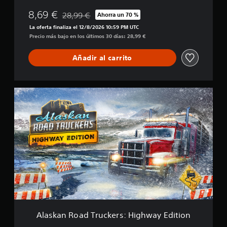
e
i
r
8,69 €
28,99 €
Ahorra un 70 %
f
Rebajado del precio original de 28,99 €
s
i
La oferta finaliza el 12/8/2026 10:59 PM UTC
:
c
Precio más bajo en los últimos 30 días: 28,99 €
H
a
i
c
g
Añadir al carrito
i
h
o
w
n
a
e
A
y
s
l
E
a
d
s
i
k
t
a
i
n
o
R
n
o
-
a
C
d
o
T
s
r
m
u
e
Alaskan Road Truckers: Highway Edition
c
t