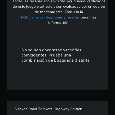
Todas las reseñas son enviadas por dueños verificados
d
de este juego o artículo y son evaluadas por un equipo
e
de moderadores. Consulta la
Política de calificaciones y reseñas
para más
3
información.
.
4
2
No se han encontrado reseñas
coincidentes. Prueba una
e
combinación de búsqueda distinta.
s
t
r
e
l
Alaskan Road Truckers: Highway Edition