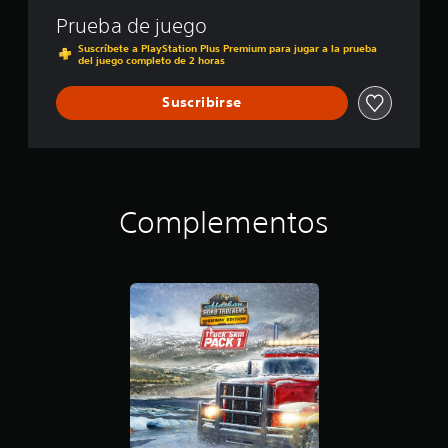
k
i
e
Prueba de juego
c
r
B
Suscríbete a PlayStation Plus Premium para jugar a la prueba
s
u
del juego completo de 2 horas
:
n
H
d
Suscribirse
i
l
g
e
h
w
a
y
Complementos
E
d
i
t
i
o
n