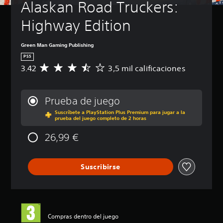
Alaskan Road Truckers: 
Highway Edition
Green Man Gaming Publishing
PS5
3.42
3,5 mil calificaciones
C
a
l
i
Prueba de juego
f
Suscríbete a PlayStation Plus Premium para jugar a la
i
prueba del juego completo de 2 horas
c
a
26,99 €
c
i
ó
Suscribirse
n
m
e
d
i
a
Compras dentro del juego
d