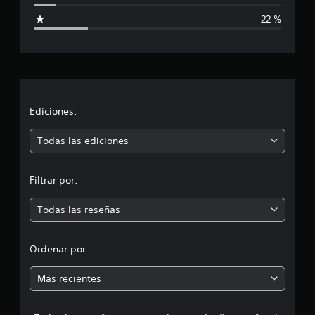
i
22 %
c
a
c
i
Ediciones:
ó
Todas las ediciones
n
Filtrar por:
m
Todas las reseñas
e
d
Ordenar por:
i
Más recientes
a