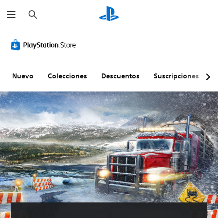
B
u
s
c
a
r
Nuevo
Colecciones
Descuentos
Suscripciones
E