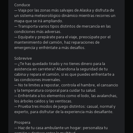
l
Conduce
l
— Viaja por las zonas más salvajes de Alaska y disfruta de
un sistema meteorológico dinámico mientras recorres un
a
mapa que se irá ampliando.
— Transporta varios tipos distintos de mercancía en las
s
condiciones más adversas.
— Equípate y prepárate para el viaje, preocúpate por el
e
mantenimiento del camión, haz reparaciones de
emergencia y enfréntate a más desafíos.
n
Sobrevive
3
— ¿Te has quedado tirado y no tienes dinero para la
asistencia en carretera? Abandona la seguridad de tu
cabina y repara el camión, si es que puedes enfrentarte a
5
las condiciones invernales.
— No te limites a repostar, controla el hambre, el cansancio
0
y la temperatura corporal para cuidar tu salud.
— Enfréntate a los elementos como el lodo, las avalanchas,
0
los árboles caídos y las ventiscas.
— Prueba tres modos de juego distintos: casual, normal y
c
experto, para disfrutar de la experiencia más desafiante.
a
Prospera
— Haz de tu casa ambulante un hogar: personaliza tu
l