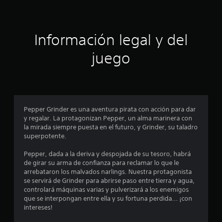
a
o
o
s
f
s
b
f
o
l
Información legal y del
e
t
i
o
n
juego
n
n
e
e
)
s
2
.
r
á
8
p
i
Pepper Grinder es una aventura pirata con acción para dar
3
d
y regalar. La protagonizan Pepper, un alma marinera con
a
la mirada siempre puesta en el futuro, y Grinder, su taladro
c
m
superpotente.
e
a
n
Pepper, dada a la deriva y despojada de su tesoro, habrá
t
de girar su arma de confianza para reclamar lo que le
l
e
arrebataron los malvados narlings. Nuestra protagonista
o
se servirá de Grinder para abrirse paso entre tierra y agua,
i
d
controlará máquinas varias y pulverizará a los enemigos
e
que se interpongan entre ella y su fortuna perdida... ¡con
f
n
intereses!
t