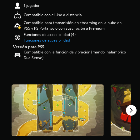
l
.
i
1 jugador
o
1
z
c
Compatible con el Uso a distancia
e
a
i
s
r
Compatible para transmisión en streaming en la nube en
d
t
c
PS5 y PS Portal solo con suscripción a Premium
a
r
o
Funciones de accesibilidad (4)
d
e
m
Funciones de accesibilidad
g
l
p
Versión para PS5
e
l
l
Compatible con la función de vibración (mando inalámbrico
n
a
e
DualSense)
e
s
t
r
d
a
a
e
m
l
u
e
d
n
n
e
t
t
l
o
e
j
t
l
u
a
o
e
l
s
g
d
c
o
e
o
p
c
n
a
i
t
r
n