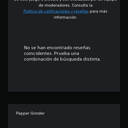
e
a
e
de moderadores. Consulta la
l
s
Política de calificaciones y reseñas
para más
j
d
4
u
información.
e
e
b
.
g
o
o
1
t
e
o
n
e
No se han encontrado reseñas
n
c
coincidentes. Prueba una
u
e
s
a
combinación de búsqueda distinta.
s
l
P
t
q
u
u
e
r
i
d
e
e
e
r
s
m
j
l
o
u
m
g
l
e
a
Pepper Grinder
n
r
t
a
a
o
l