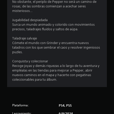
i
r
No obstante, el periplo de Pepper no será un camino de
o
rosas; de las sombras comienzan a acechar seres
c
d
misteriosos…
e
a
u
Jugabilidad despiadada
n
Surca un mundo animado y colorido con movimientos
c
l
precisos, taladrajes fluidos y saltos de aúpa.
í
i
m
Taladraje salvaje
i
Cómete el mundo con Grinder y encuentra nuevos
o
t
taladros con los que sembrar el caos y resolver ingeniosos
e
puzles.
n
d
e
Conquista y coleccionar
e
t
Recoge joyas y demás riquezas a lo largo de tu aventura y
i
empléalas en las tiendas para mejorar a Pepper, abrir
s
e
nuevos caminos en el mapa y hacerte con pegatinas
m
coleccionables para tu álbum.
p
o
.
Plataforma:
PS4, PS5
Lanzamiento:
6/8/2024