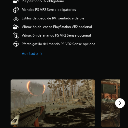
PlayStation VR2 obligatorio
.
5
Mandos PS VR2 Sense obligatorios
9
Estilos de juego de RV: sentado y de pie
e
s
Vibración del casco PlayStation VR2 opcional
t
r
Vibración del mando PS VR2 Sense opcional
e
Efecto gatillo del mando PS VR2 Sense opcional
l
l
Ver todo
a
s
d
e
u
n
t
o
t
a
l
d
e
c
i