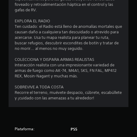
l
foveado y retroalimentación háptica en el control y las
gafas de RV.
a
EXPLORA EL RADIO
s
Ten cuidado: el Radio está lleno de anomalías mortales que
causan daño a cualquiera tan descuidado o atrevido para
e
acercarse. Usa tu mapa realista para planear tu ruta,
buscar refugios, descubrir escondites de botín y tratar de
n
no morir... al menos no muy seguido.
1
COLECCIONA Y DISPARA ARMAS REALISTAS
Interacción realista con una impresionante variedad de
armas de fuego como AK-74, M4A1, SKS, FN FAL, MP412
8
REX, Mosin-Nagant y muchas más.
0
SOBREVIVE A TODA COSTA
Recorre el terreno, muévete despacio, cúbrete, escabúllete
6
y ¡cuidado con las amenazas a tu alrededor!
c
a
l
Plataforma:
PS5