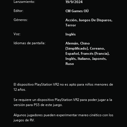
i
Lanzamiento:
19/9/2024
Editor:
CM Games OÜ
f
Géneros:
Acción, Juegos De Disparos,
i
Terror
c
Voz:
Inglés
Idiomas de pantalla:
Alemán, Chino
a
(Simplificado), Coreano,
Español, Francés (Francia),
c
Inglés, Italiano, Japonés,
Ruso
i
o
El dispositivo PlayStation VR2 no es apto para niños menores de 
n
12 años.
e
Se requiere un dispositivo PlayStation VR2 para poder jugar a la 
versión para PS5 de este juego.
s
Algunos jugadores pueden experimentar mareo cinético con los 
juegos de RV.