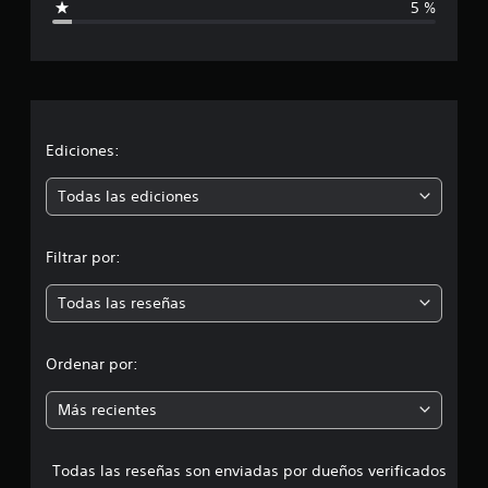
5 %
i
c
c
a
a
c
i
c
o
n
i
Ediciones:
e
s
ó
Todas las ediciones
n
Filtrar por:
m
Todas las reseñas
e
d
Ordenar por:
i
Más recientes
a
Todas las reseñas son enviadas por dueños verificados
d