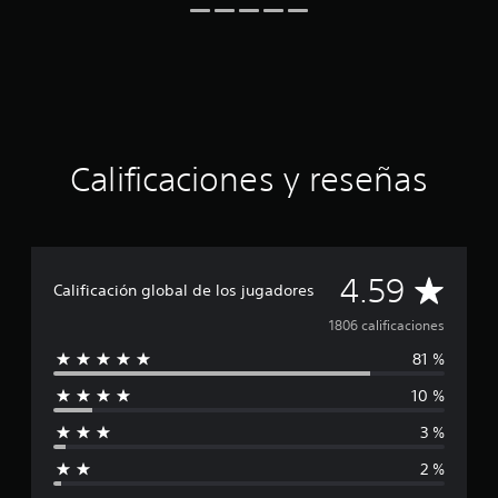
n
c
o
e
s
t
r
e
Calificaciones y reseñas
l
l
a
s
e
n
C
4.59
Calificación global de los jugadores
1
,
a
1806 calificaciones
8
m
81 %
l
i
10 %
l
i
c
3 %
a
f
l
2 %
i
i
f