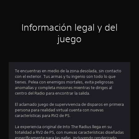
e
c
Información legal y del
i
juego
n
c
o
Te encuentras en medio de la zona desolada, sin contacto
e
con el exterior. Tus armas y tu ingenio son todo lo que
tienes. Pelea con enemigos mortales, evita peligrosas
s
anomalías y completa misiones mientras te diriges al
centro del Radio para encontrar la salida.
t
El aclamado juego de supervivencia de disparos en primera
r
persona para realidad virtual cuenta con nuevas
características para RV2 de PS.
e
La experiencia original de Into The Radius llega en su
l
totalidad a RV2 de PS, con nuevas características diseñadas
específicamente para las gafas, incluyendo renderizado