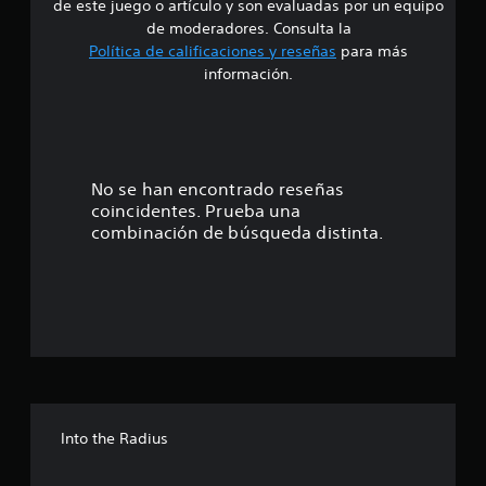
de este juego o artículo y son evaluadas por un equipo
e
de moderadores. Consulta la
Política de calificaciones y reseñas
para más
4
información.
.
5
9
No se han encontrado reseñas
coincidentes. Prueba una
e
combinación de búsqueda distinta.
s
t
r
e
l
Into the Radius
l