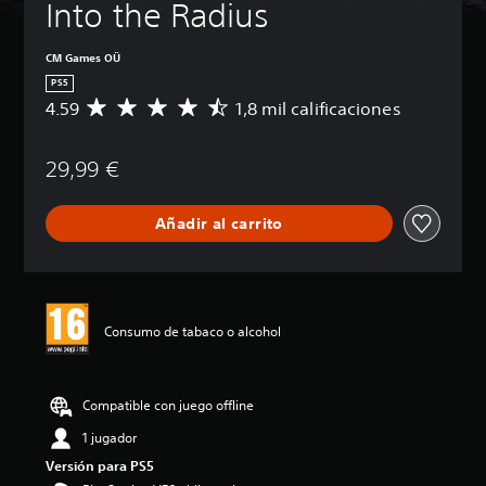
Into the Radius
CM Games OÜ
PS5
4.59
1,8 mil calificaciones
C
a
l
29,99 €
i
f
i
Añadir al carrito
c
a
c
i
ó
n
Consumo de tabaco o alcohol
m
e
d
i
Compatible con juego offline
a
1 jugador
d
e
Versión para PS5
4