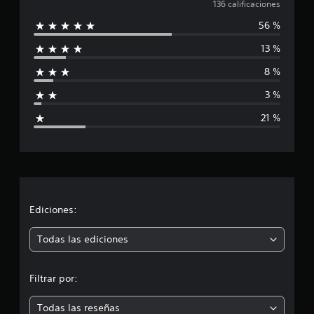
a
136 calificaciones
56 %
l
13 %
i
8 %
f
3 %
i
21 %
c
a
c
i
Ediciones:
ó
Todas las ediciones
n
Filtrar por:
m
Todas las reseñas