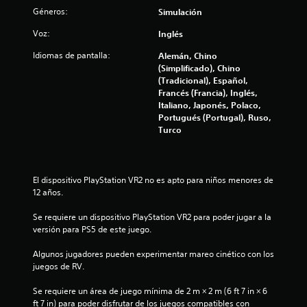
s
Géneros:
Simulación
Voz:
Inglés
Idiomas de pantalla:
Alemán, Chino
(Simplificado), Chino
(Tradicional), Español,
Francés (Francia), Inglés,
Italiano, Japonés, Polaco,
Portugués (Portugal), Ruso,
Turco
El dispositivo PlayStation VR2 no es apto para niños menores de 
12 años.
Se requiere un dispositivo PlayStation VR2 para poder jugar a la 
versión para PS5 de este juego.
Algunos jugadores pueden experimentar mareo cinético con los 
juegos de RV.
Se requiere un área de juego mínima de 2 m × 2 m (6 ft 7 in × 6 
ft 7 in) para poder disfrutar de los juegos compatibles con 