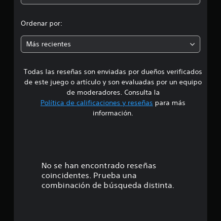
e
d
Ordenar por:
i
Más recientes
a
Todas las reseñas son enviadas por dueños verificados
d
de este juego o artículo y son evaluadas por un equipo
e
de moderadores. Consulta la
Política de calificaciones y reseñas
para más
3
información.
.
8
e
No se han encontrado reseñas
coincidentes. Prueba una
s
combinación de búsqueda distinta.
t