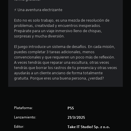
a
⚡ Una aventura electrizante
l
Esto no es solo trabajo, es una mezcla de resolución de
problemas, creatividad y encuentros inesperados.
i
Prepárate para un viaje inmersivo lleno de chispas,
sorpresas y mucha diversión.
f
El juego introduce un sistema de desafíos. En cada misión,
i
puedes completar 3 tareas adicionales, menos
convencionales y que requieren un poco más de reflexión.
c
A veces tendrás que reparar una escultura, otras veces
tendrás que borrar los rastros de tu presencia y otras veces
a
ayudarás a un cliente anciano de forma totalmente
gratuita. Porque eres una buena persona, ¿verdad?
c
i
o
Plataforma:
PS5
n
Lanzamiento:
21/3/2025
e
Editor:
Take IT Studio! Sp. z o.o.