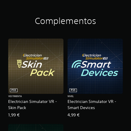
u
n
d
l
Complementos
e
PS5
PS5
VESTIMENTA
NIVEL
Electrician Simulator VR -
Electrician Simulator VR -
Skin Pack
Smart Devices
1,99 €
4,99 €