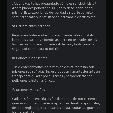
¿Alguna vez te has preguntado cómo es ser electricista?
r
Ahora puedes ponerte en su lugar y descubrirlo por ti
mismo. Esta experiencia de realidad virtual te permite
e
sentir el desafío y la satisfacción del trabajo eléctrico real.
l
🛠️ Herramientas del oficio
l
Repara enchufes e interruptores, tiende cables, instala
lámparas y sustituye bombillas. Pero no te olvides de los
a
fusibles: un solo error puede salirte caro, tanto para tu
seguridad como para tu bolsillo.
s
🏡 Conoce a los clientes
e
Tus clientes favoritos de la versión clásica regresan con
n
misiones rediseñadas. Incluso pueden llamarte durante un
trabajo para guiarte por sus casas y sorprenderte con
1
peticiones e historias únicas.
3
🎯 Misiones y desafíos
Cada misión te enseña los fundamentos del oficio. Pero si
6
quieres algo más, puedes aceptar tres desafíos opcionales,
desde arreglar objetos inusuales hasta ayudar a alguien de
c
forma gratuita.