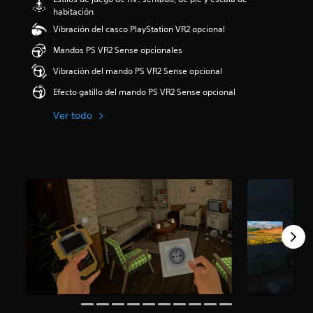
.
habitación
8
Vibración del casco PlayStation VR2 opcional
e
s
Mandos PS VR2 Sense opcionales
t
Vibración del mando PS VR2 Sense opcional
r
e
Efecto gatillo del mando PS VR2 Sense opcional
l
l
Ver todo
a
s
d
e
u
n
t
o
t
a
l
d
e
c
i
n