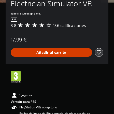
Electrician Simulator VR
Take IT Studio! Sp. z o.o.
PS5
3.8
136 calificaciones
C
a
l
17,99 €
i
f
i
Añadir al carrito
c
a
c
i
ó
n
m
e
d
i
1 jugador
a
Versión para PS5
d
PlayStation VR2 obligatorio
e
3
Estilos de juego de RV: sentado, de pie y escala de