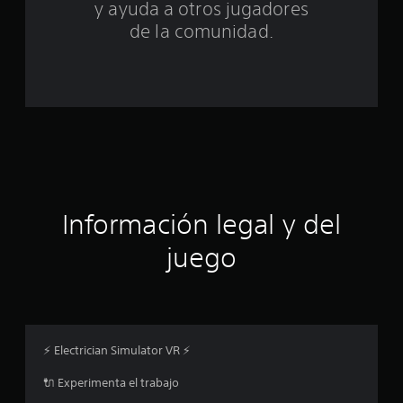
y ayuda a otros jugadores
a
de la comunidad.
l
d
e
c
i
Información legal y del
n
juego
c
o
e
⚡ Electrician Simulator VR ⚡
s
🔌 Experimenta el trabajo
t