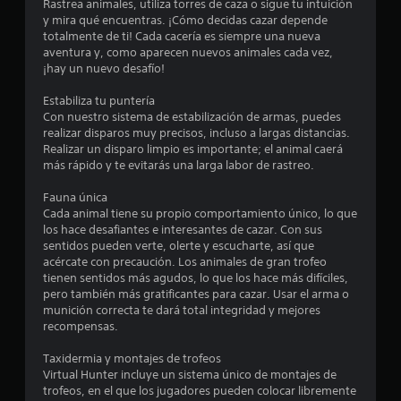
Rastrea animales, utiliza torres de caza o sigue tu intuición
l
y mira qué encuentras. ¡Cómo decidas cazar depende
totalmente de ti! Cada cacería es siempre una nueva
a
aventura y, como aparecen nuevos animales cada vez,
¡hay un nuevo desafío!
s
Estabiliza tu puntería
e
Con nuestro sistema de estabilización de armas, puedes
realizar disparos muy precisos, incluso a largas distancias.
n
Realizar un disparo limpio es importante; el animal caerá
más rápido y te evitarás una larga labor de rastreo.
7
Fauna única
Cada animal tiene su propio comportamiento único, lo que
8
los hace desafiantes e interesantes de cazar. Con sus
sentidos pueden verte, olerte y escucharte, así que
c
acércate con precaución. Los animales de gran trofeo
tienen sentidos más agudos, lo que los hace más difíciles,
a
pero también más gratificantes para cazar. Usar el arma o
munición correcta te dará total integridad y mejores
l
recompensas.
i
Taxidermia y montajes de trofeos
Virtual Hunter incluye un sistema único de montajes de
f
trofeos, en el que los jugadores pueden colocar libremente