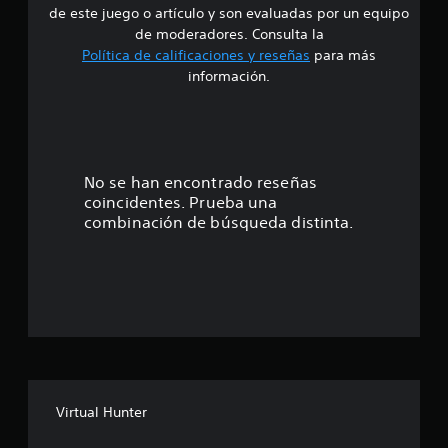
d
de este juego o artículo y son evaluadas por un equipo
e
de moderadores. Consulta la
Política de calificaciones y reseñas
para más
4
información.
.
1
7
No se han encontrado reseñas
coincidentes. Prueba una
e
combinación de búsqueda distinta.
s
t
r
e
l
Virtual Hunter
l