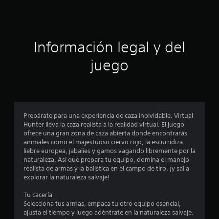
e
c
Información legal y del
i
juego
n
c
o
Prepárate para una experiencia de caza inolvidable. Virtual
e
Hunter lleva la caza realista a la realidad virtual. El juego
ofrece una gran zona de caza abierta donde encontrarás
s
animales como el majestuoso ciervo rojo, la escurridiza
liebre europea, jabalíes y gamos vagando libremente por la
t
naturaleza. Así que prepara tu equipo, domina el manejo
realista de armas y la balística en el campo de tiro, ¡y sal a
r
explorar la naturaleza salvaje!
e
Tu cacería
Selecciona tus armas, empaca tu otro equipo esencial,
l
ajusta el tiempo y luego adéntrate en la naturaleza salvaje.