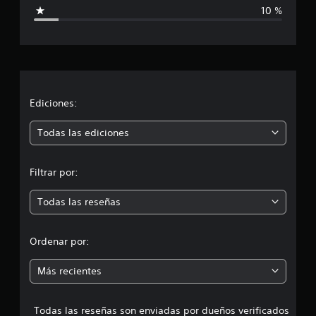
i
10 %
i
c
o
n
a
e
s
c
i
Ediciones:
ó
Todas las ediciones
n
Filtrar por:
m
Todas las reseñas
e
d
Ordenar por:
i
Más recientes
a
Todas las reseñas son enviadas por dueños verificados