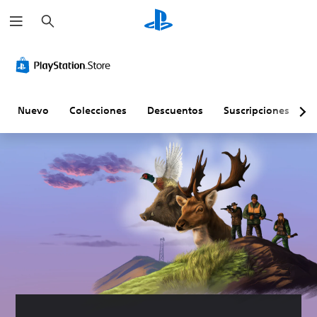
B
u
s
c
a
r
Nuevo
Colecciones
Descuentos
Suscripciones
E