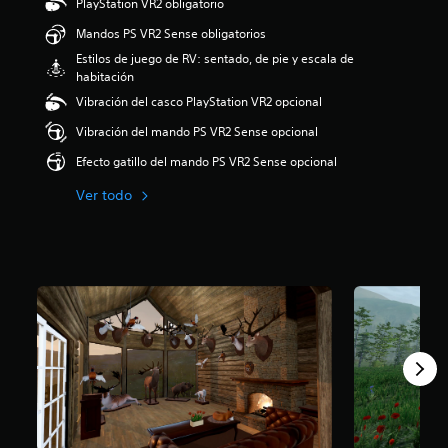
PlayStation VR2 obligatorio
.
1
Mandos PS VR2 Sense obligatorios
7
Estilos de juego de RV: sentado, de pie y escala de
e
habitación
s
Vibración del casco PlayStation VR2 opcional
t
r
Vibración del mando PS VR2 Sense opcional
e
l
Efecto gatillo del mando PS VR2 Sense opcional
l
a
Ver todo
s
d
e
u
n
t
o
t
a
l
d
e
c
i