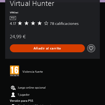
Virtual Hunter
VRKiwi
PS5
4.17
78 calificaciones
C
a
l
24,99 €
i
f
i
Añadir al carrito
c
a
c
i
ó
n
Violencia fuerte
m
e
d
i
Juego online opcional
a
1 jugador
d
e
Versión para PS5
4