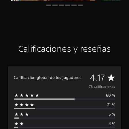
n
c
o
e
s
t
r
e
l
Calificaciones y reseñas
l
a
s
e
n
C
4.17
7
Calificación global de los jugadores
8
a
78 calificaciones
c
a
60 %
l
l
i
21 %
i
f
i
5 %
f
c
a
4 %
c