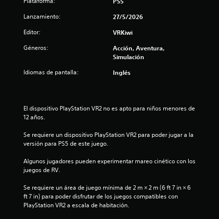
Plataforma:
PS5
Lanzamiento:
27/5/2026
Editor:
VRKiwi
Géneros:
Acción, Aventura,
Simulación
Idiomas de pantalla:
Inglés
El dispositivo PlayStation VR2 no es apto para niños menores de 
12 años.
Se requiere un dispositivo PlayStation VR2 para poder jugar a la 
versión para PS5 de este juego.
Algunos jugadores pueden experimentar mareo cinético con los 
juegos de RV.
Se requiere un área de juego mínima de 2 m × 2 m (6 ft 7 in × 6 
ft 7 in) para poder disfrutar de los juegos compatibles con 
PlayStation VR2 a escala de habitación.