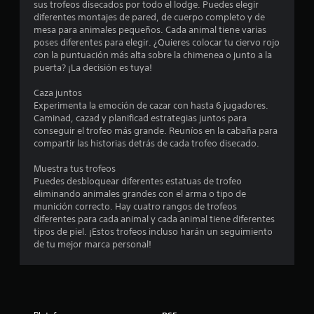
sus trofeos disecados por todo el lodge. Puedes elegir
i
diferentes montajes de pared, de cuerpo completo y de
mesa para animales pequeños. Cada animal tiene varias
c
poses diferentes para elegir. ¿Quieres colocar tu ciervo rojo
con la puntuación más alta sobre la chimenea o junto a la
a
puerta? ¡La decisión es tuya!
c
Caza juntos
Experimenta la emoción de cazar con hasta 6 jugadores.
i
Caminad, cazad y planificad estrategias juntos para
conseguir el trofeo más grande. Reuníos en la cabaña para
o
compartir las historias detrás de cada trofeo disecado.
n
Muestra tus trofeos
Puedes desbloquear diferentes estatuas de trofeo
e
eliminando animales grandes con el arma o tipo de
munición correcto. Hay cuatro rangos de trofeos
s
diferentes para cada animal y cada animal tiene diferentes
tipos de piel. ¡Estos trofeos incluso harán un seguimiento
de tu mejor marca personal!