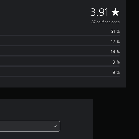
C
3.91
a
87 calificaciones
51 %
l
17 %
i
14 %
f
9 %
9 %
i
c
a
c
i