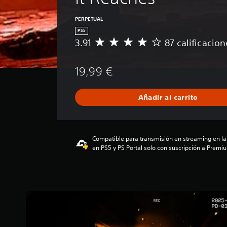
PERPETUAL
PS5
3.91
87 calificacion
C
a
l
19,99 €
i
f
i
Añadir al carrito
c
a
c
i
Compatible para transmisión en streaming en l
ó
en PS5 y PS Portal solo con suscripción a Premi
n
m
e
d
i
a
d
e
3