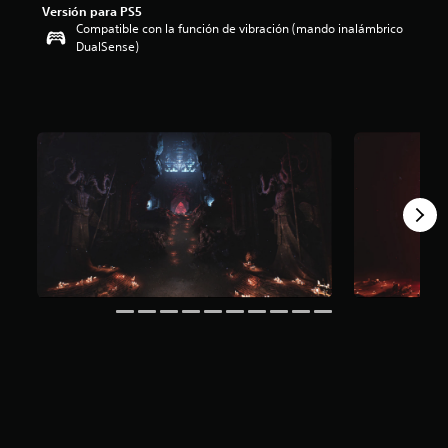
Versión para PS5
.
Compatible con la función de vibración (mando inalámbrico
4
DualSense)
4
e
s
t
r
e
l
l
a
s
d
e
u
n
t
o
t
a
l
d
e
c
i