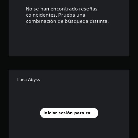
4
No se han encontrado reseñas
coincidentes. Prueba una
e
combinación de búsqueda distinta.
s
t
r
e
l
Luna Abyss
l
a
s
Iniciar sesión para calificar
d
e