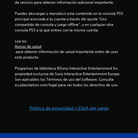
c
de servicio para obtener información adicional importante.
Puedes descargar y reproducir este contenido en la consola PS5 
i
principal asociada a tu cuenta a través del ajuste “Uso 
compartido de consola y juego offline”, y en cualquier otra 
o
consola PS5 a la que entres con la misma cuenta.
n
Lea los 
Avisos de salud
e
 para obtener información de salud importante antes de usar 
este producto.
s
Programas de biblioteca ©Sony Interactive Entertainment Inc. 
propiedad exclusiva de Sony Interactive Entertainment Europe. 
Son aplicables los Términos de uso del Software. Consulta 
eu.playstation.com/legal para ver todos los derechos de uso.
Política de privacidad y EULA del juego