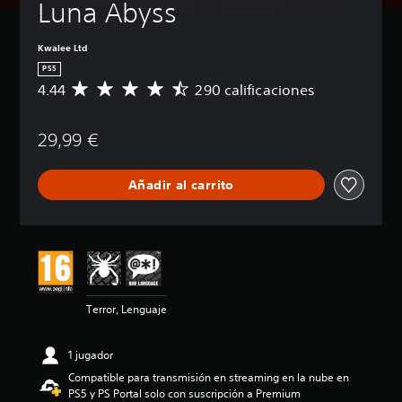
Luna Abyss
Kwalee Ltd
PS5
4.44
290 calificaciones
C
a
l
29,99 €
i
f
i
Añadir al carrito
c
a
c
i
ó
n
m
e
Terror, Lenguaje
d
i
a
1 jugador
d
Compatible para transmisión en streaming en la nube en
e
PS5 y PS Portal solo con suscripción a Premium
4