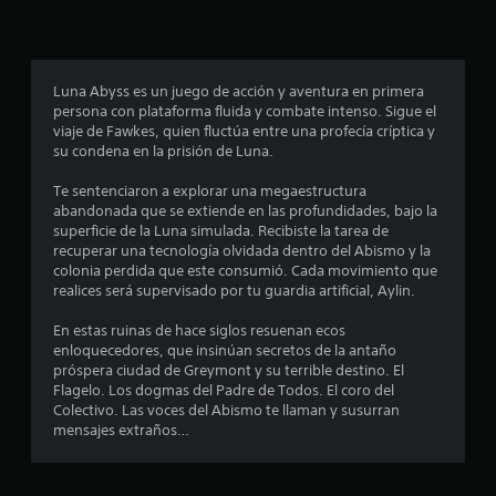
c
o
Luna Abyss es un juego de acción y aventura en primera
e
persona con plataforma fluida y combate intenso. Sigue el
viaje de Fawkes, quien fluctúa entre una profecía críptica y
s
su condena en la prisión de Luna.
t
Te sentenciaron a explorar una megaestructura
abandonada que se extiende en las profundidades, bajo la
r
superficie de la Luna simulada. Recibiste la tarea de
recuperar una tecnología olvidada dentro del Abismo y la
e
colonia perdida que este consumió. Cada movimiento que
realices será supervisado por tu guardia artificial, Aylin.
l
En estas ruinas de hace siglos resuenan ecos
l
enloquecedores, que insinúan secretos de la antaño
próspera ciudad de Greymont y su terrible destino. El
a
Flagelo. Los dogmas del Padre de Todos. El coro del
Colectivo. Las voces del Abismo te llaman y susurran
s
mensajes extraños…
e