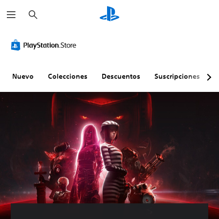
B
u
s
c
a
r
Nuevo
Colecciones
Descuentos
Suscripciones
E