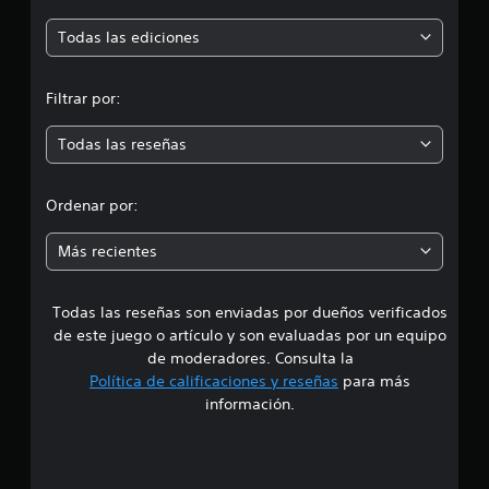
c
ó
Todas las ediciones
i
o
n
n
e
Filtrar por:
m
s
Todas las reseñas
e
d
Ordenar por:
i
Más recientes
a
Todas las reseñas son enviadas por dueños verificados
d
de este juego o artículo y son evaluadas por un equipo
e
de moderadores. Consulta la
Política de calificaciones y reseñas
para más
4
información.
.
4