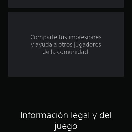
u
n
t
Comparte tus impresiones
o
y ayuda a otros jugadores
t
de la comunidad.
a
l
d
e
c
Información legal y del
i
juego
n