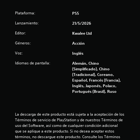
n
Plataforma:
PS5
2
Lanzamiento:
21/5/2026
9
Editor:
Kwalee Ltd
0
Géneros:
Acción
c
Voz:
Inglés
a
Idiomas de pantalla:
Alemán, Chino
(Simplificado), Chino
l
(Tradicional), Coreano,
Español, Francés (Francia),
i
Inglés, Japonés, Polaco,
Portugués (Brasil), Ruso
f
i
La descarga de este producto está sujeta a la aceptación de los 
c
Términos de servicio de PlayStation y de nuestros Términos de 
uso del Software, así como de cualquier condición adicional 
a
que se aplique a este producto. Si no desea aceptar estos 
términos, no descargue este producto. Consulte los Términos 