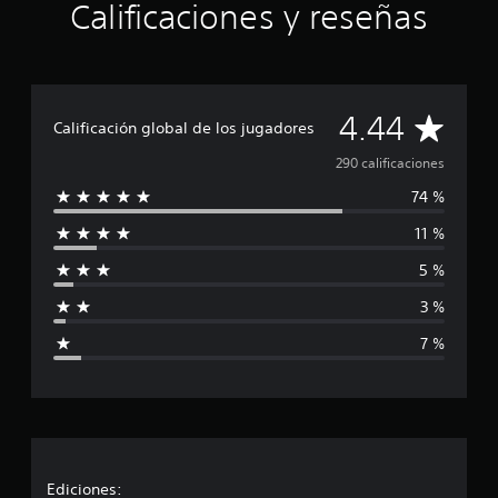
Calificaciones y reseñas
n
c
o
e
s
C
t
4.44
Calificación global de los jugadores
r
e
a
290 calificaciones
l
74 %
l
l
a
11 %
s
i
e
5 %
n
f
2
3 %
9
i
0
7 %
c
c
a
l
a
i
f
c
i
c
i
Ediciones:
a