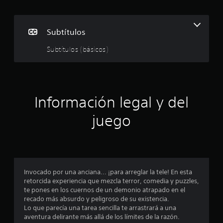
p
e
r
Subtítulos
s
o
Subtítulos (básicos)
n
a
j
e
s
p
Información legal y del
r
i
juego
n
c
i
p
a
l
Invocado por una anciana... ¡para arreglar la tele! En esta
e
retorcida experiencia que mezcla terror, comedia y puzzles,
s
te pones en los cuernos de un demonio atrapado en el
.
recado más absurdo y peligroso de su existencia.
Lo que parecía una tarea sencilla te arrastrará a una
aventura delirante más allá de los límites de la razón.