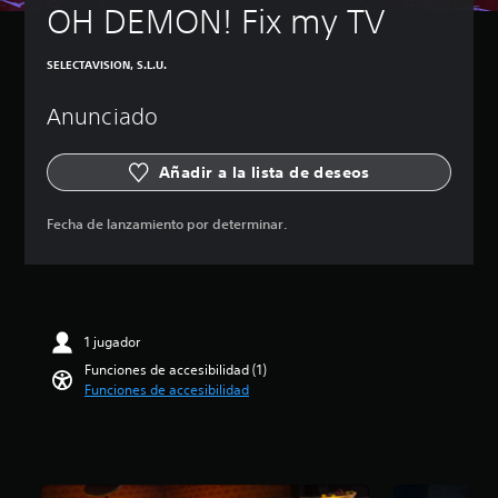
OH DEMON! Fix my TV
l
j
u
SELECTAVISION, S.L.U.
e
g
o
Anunciado
s
o
Añadir a la lista de deseos
l
a
m
Fecha de lanzamiento por determinar.
e
n
t
e
i
n
1 jugador
c
Funciones de accesibilidad (1)
l
Funciones de accesibilidad
u
y
e
s
u
b