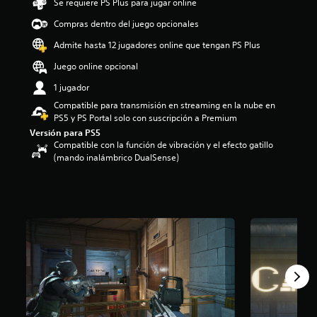
Se requiere PS Plus para jugar online
4
Compras dentro del juego opcionales
.
2
Admite hasta 12 jugadores online que tengan PS Plus
e
s
Juego online opcional
t
1 jugador
r
e
Compatible para transmisión en streaming en la nube en
l
PS5 y PS Portal solo con suscripción a Premium
l
Versión para PS5
a
Compatible con la función de vibración y el efecto gatillo
s
(mando inalámbrico DualSense)
d
e
u
n
t
o
t
a
l
d
e
c