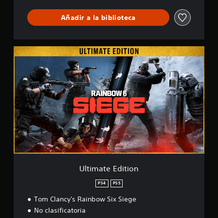
Añadir a la biblioteca
U
l
t
i
m
a
t
e
E
d
i
t
i
o
Ultimate Edition
n
PS4
PS5
Tom Clancy's Rainbow Six Siege
No clasificatoria