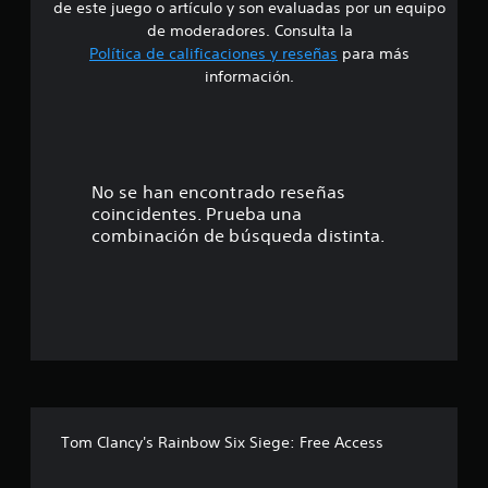
de este juego o artículo y son evaluadas por un equipo
e
de moderadores. Consulta la
Política de calificaciones y reseñas
para más
4
información.
.
2
e
No se han encontrado reseñas
coincidentes. Prueba una
s
combinación de búsqueda distinta.
t
r
e
l
l
Tom Clancy's Rainbow Six Siege: Free Access
a