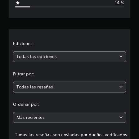
14 %
c
a
c
i
Ediciones:
ó
Todas las ediciones
n
Filtrar por:
m
Todas las reseñas
e
d
Ordenar por:
i
Más recientes
a
Todas las reseñas son enviadas por dueños verificados
d