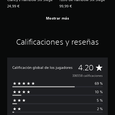
24,99 €
99,99 €
Mostrar más
Calificaciones y reseñas
C
4.20
Calificación global de los jugadores
a
336558 calificaciones
69 %
l
10 %
i
5 %
f
2 %
i