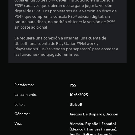
copia en disco de PS4® deben introducirlo en la consola
l
PS5® cada vez que quieran descargar o jugar la versión
digital de PS5®. Los propietarios de la versión en disco de
i
PS4® que compren la consola PS5® edición digital, sin
ranura para disco, no podrán obtener la versión de PS5®
f
sin coste adicional
i
Se requiere una conexión a internet, una cuenta de
Ubisoft, una cuenta de PlayStation™Network y
c
PlayStation®Plus (se venden por separado) para acceder a
las funciones/multijugador en línea.
a
c
i
Plataforma:
PS5
o
Lanzamiento:
10/6/2025
n
Editor:
Ubisoft
e
Géneros:
Juegos De Disparos, Acción
Voz:
Alemán, Español, Español
s
(México), Francés (Francia),
Inglés, Italiano, Japonés,