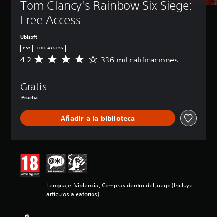
Tom Clancy's Rainbow Six Siege: 
Free Access
Ubisoft
PS5
FREE ACCESS
4.2
336 mil calificaciones
C
a
l
Gratis
i
f
Prueba
i
c
Añadir a la biblioteca
a
c
i
ó
n
m
e
d
Lenguaje, Violencia, Compras dentro del juego (Incluye
i
artículos aleatorios)
a
d
e