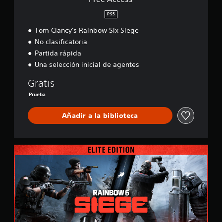
f
i
PS5
c
a
Tom Clancy's Rainbow Six Siege
c
No clasificatoria
i
Partida rápida
o
n
Una selección inicial de agentes
e
Gratis
s
Prueba
Añadir a la biblioteca
E
l
i
t
e
E
d
i
t