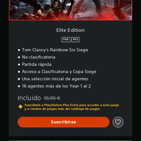
i
o
n
Elite Edition
PS4
PS5
Tom Clancy's Rainbow Six Siege
No clasificatoria
Partida rápida
Acceso a Clasificatoria y Copa Siege
Una selección inicial de agentes
16 agentes más de los Year 1 al 2
Incluido
19,99 €
Rebajado del precio original de 19,99 €
Suscríbete a PlayStation Plus Extra para acceder a este juego
y a cientos de juegos más del catálogo de juegos
Suscribirse