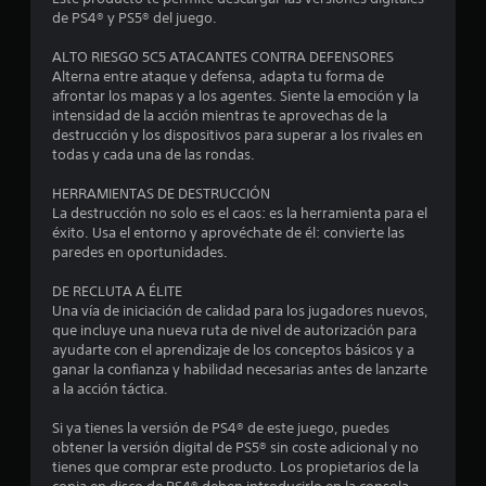
a
de PS4® y PS5® del juego.
s
ALTO RIESGO 5C5 ATACANTES CONTRA DEFENSORES
Alterna entre ataque y defensa, adapta tu forma de
e
afrontar los mapas y a los agentes. Siente la emoción y la
intensidad de la acción mientras te aprovechas de la
n
destrucción y los dispositivos para superar a los rivales en
todas y cada una de las rondas.
3
HERRAMIENTAS DE DESTRUCCIÓN
3
La destrucción no solo es el caos: es la herramienta para el
éxito. Usa el entorno y aprovéchate de él: convierte las
paredes en oportunidades.
6
DE RECLUTA A ÉLITE
5
Una vía de iniciación de calidad para los jugadores nuevos,
que incluye una nueva ruta de nivel de autorización para
5
ayudarte con el aprendizaje de los conceptos básicos y a
ganar la confianza y habilidad necesarias antes de lanzarte
8
a la acción táctica.
c
Si ya tienes la versión de PS4® de este juego, puedes
obtener la versión digital de PS5® sin coste adicional y no
a
tienes que comprar este producto. Los propietarios de la