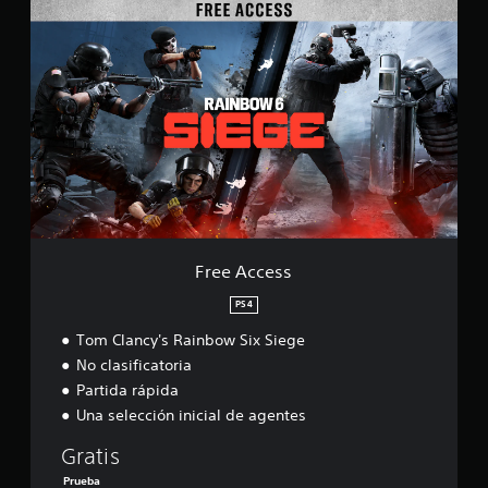
F
r
e
e
A
c
c
e
s
s
Free Access
PS4
Tom Clancy's Rainbow Six Siege
No clasificatoria
Partida rápida
Una selección inicial de agentes
Gratis
Prueba