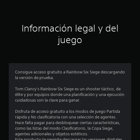
c
i
Información legal y del
n
juego
c
o
e
Consigue acceso gratuito a Rainbow Six Siege descargando
s
la versión de prueba.
t
Tom Clancy's Rainbow Six Siege es un shooter táctico, de
élite y por equipos donde una planificación y una ejecución
r
cuidadosas son la clave para ganar.
e
Disfruta de acceso gratuito a los modos de juego Partida
rápida y No clasificatoria con una selección de agentes.
l
Hace falta pagar para desbloquear ciertas características,
como las listas del modo Clasificatorio, la Copa Siege,
l
agentes adicionales y objetos estéticos.
Este producto te permite descargar las versiones digitales