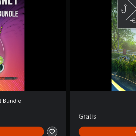
H
I
N
G
P
L
A
N
E
T
at Bundle
Gratis