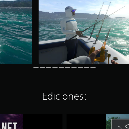
Ediciones:
F
I
S