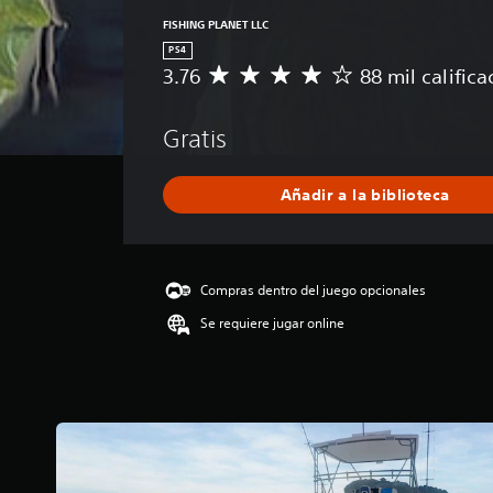
FISHING PLANET LLC
PS4
3.76
88 mil calific
C
a
l
Gratis
i
f
i
Añadir a la biblioteca
c
a
c
i
ó
Compras dentro del juego opcionales
n
Se requiere jugar online
m
e
d
i
a
d
e
3