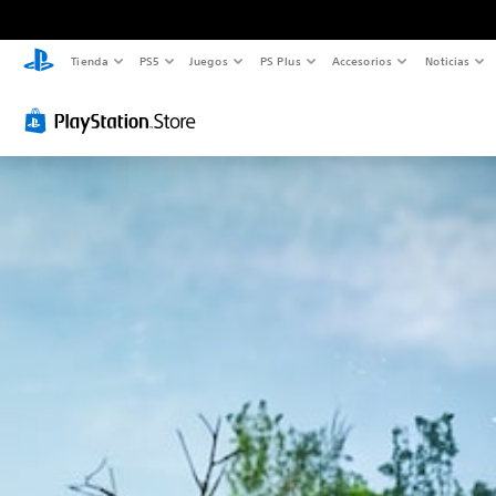
Tienda
PS5
Juegos
PS Plus
Accesorios
Noticias