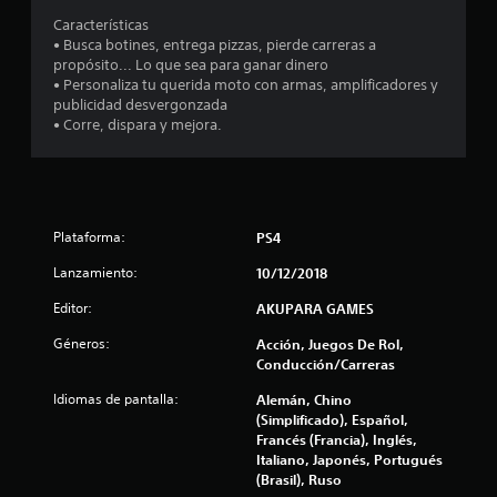
e
Características
• Busca botines, entrega pizzas, pierde carreras a
n
propósito... Lo que sea para ganar dinero
• Personaliza tu querida moto con armas, amplificadores y
2
publicidad desvergonzada
• Corre, dispara y mejora.
0
2
c
Plataforma:
PS4
a
Lanzamiento:
10/12/2018
Editor:
AKUPARA GAMES
l
Géneros:
Acción, Juegos De Rol,
i
Conducción/Carreras
f
Idiomas de pantalla:
Alemán, Chino
(Simplificado), Español,
i
Francés (Francia), Inglés,
Italiano, Japonés, Portugués
c
(Brasil), Ruso