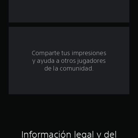
e
u
n
t
Comparte tus impresiones
o
y ayuda a otros jugadores
t
de la comunidad.
a
l
d
e
c
Información legal y del
i