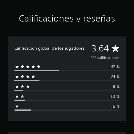
n
c
o
Calificaciones y reseñas
e
s
t
r
e
C
3.64
l
Calificación global de los jugadores
l
a
202 calificaciones
a
s
42 %
l
e
n
24 %
i
2
0
8 %
f
2
c
10 %
i
a
16 %
l
c
i
f
a
i
c
a