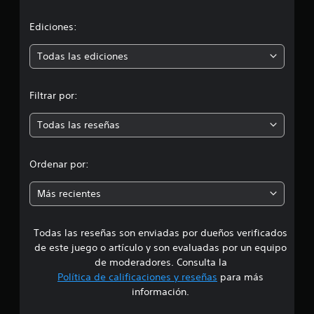
c
c
i
i
Ediciones:
o
n
ó
Todas las ediciones
e
s
n
Filtrar por:
m
Todas las reseñas
e
d
Ordenar por:
i
Más recientes
a
Todas las reseñas son enviadas por dueños verificados
d
de este juego o artículo y son evaluadas por un equipo
e
de moderadores. Consulta la
Política de calificaciones y reseñas
para más
3
información.