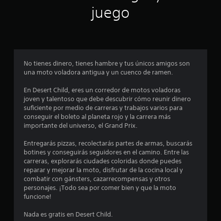
juego
n
c
o
No tienes dinero, tienes hambre y tus únicos amigos son
e
una moto voladora antigua y un cuenco de ramen.
s
En Desert Child, eres un corredor de motos voladoras
joven y talentoso que debe descubrir cómo reunir dinero
t
suficiente por medio de carreras y trabajos varios para
conseguir el boleto al planeta rojo y la carrera más
r
importante del universo, el Grand Prix.
e
Entregarás pizzas, recolectarás partes de armas, buscarás
botines y conseguirás seguidores en el camino. Entre las
l
carreras, explorarás ciudades coloridas donde puedes
reparar y mejorar la moto, disfrutar de la cocina local y
l
combatir con gánsters, cazarrecompensas y otros
personajes. ¡Todo sea por comer bien y que la moto
a
funcione!
s
Nada es gratis en Desert Child.