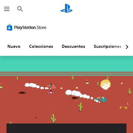
B
u
s
c
a
r
Nuevo
Colecciones
Descuentos
Suscripciones
E