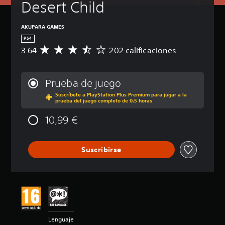
Desert Child
AKUPARA GAMES
PS4
3.64
202 calificaciones
C
a
l
i
Prueba de juego
f
Suscríbete a PlayStation Plus Premium para jugar a la
i
prueba del juego completo de 0.5 horas
c
a
10,99 €
c
i
ó
Suscribirse
n
m
e
d
i
a
d
e
Lenguaje
3