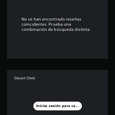
.
6
4
No se han encontrado reseñas
coincidentes. Prueba una
e
combinación de búsqueda distinta.
s
t
r
e
l
Desert Child
l
a
s
Iniciar sesión para calificar
d