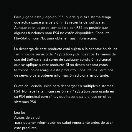
a
c
Para jugar a este juego en PS5, puede que tu sistema tenga 
que actualizarse a la versión más reciente del software. 
i
Aunque este juego es compatible con PS5, es posible que 
algunas funciones para PS4 no estén disponibles. Consulta 
o
PlayStation.com/bc para obtener más información.
n
La descarga de este producto está sujeta a la aceptación de los 
Términos de servicio de PlayStation y de nuestros Términos de 
e
uso del Software, así como de cualquier condición adicional 
que se aplique a este producto. Si no desea aceptar estos 
términos, no descargue este producto. Consulte los Términos 
s
de servicio para obtener información adicional importante.
Cuota de licencia única para descargar en múltiples sistemas 
PS4. No hace falta iniciar sesión en PlayStation para usarla en 
su PS4 principal pero sí hay que hacerlo para el uso en otros 
sistemas PS4.
Lea los 
Avisos de salud
 para obtener información de salud importante antes de usar 
este producto.