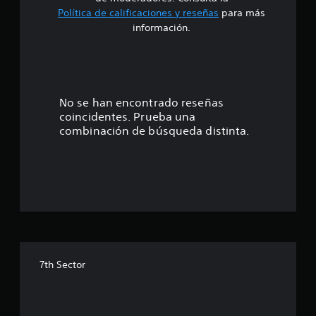
e
Política de calificaciones y reseñas
para más
3
información.
.
4
4
No se han encontrado reseñas
coincidentes. Prueba una
e
combinación de búsqueda distinta.
s
t
r
e
l
7th Sector
l
a