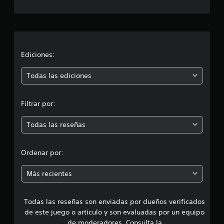
c
a
c
i
Ediciones:
ó
Todas las ediciones
n
Filtrar por:
m
Todas las reseñas
e
d
Ordenar por:
i
Más recientes
a
Todas las reseñas son enviadas por dueños verificados
d
de este juego o artículo y son evaluadas por un equipo
de moderadores. Consulta la