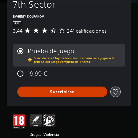
7th Sector
EVGENIY KOLPAKOV
PS4
3.44
241 calificaciones
C
a
l
i
Prueba de juego
f
Suscríbete a PlayStation Plus Premium para jugar a la
i
prueba del juego completo de 1 horas
c
a
19,99 €
c
i
ó
Suscribirse
n
m
e
d
i
a
d
e
Drogas, Violencia
3