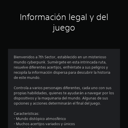
c
Información legal y del
i
juego
n
c
o
Bienvenidos a 7th Sector, establecido en un misterioso
e
mundo cyberpunk. Sumérgete en esta intrincada ruta,
resuelve diferentes acertijos, enfréntate a sus peligros y
s
recopila la información dispersa para descubrir la historia
de este mundo.
t
Controla a varios personajes diferentes, cada uno con sus
r
propias habilidades, quienes te ayudarán a navegar por los
dispositivos y la maquinaria del mundo. Algunas de sus
e
opciones y acciones determinarán el final del juego.
l
Características:
- Mundo distópico atmosférico
l
- Muchos acertijos variados y únicos