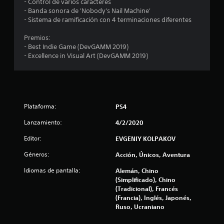
- Control de varios caracteres
a
- Banda sonora de 'Nobody's Nail Machine'
- Sistema de ramificación con 4 terminaciones diferentes
s
Premios:
e
- Best Indie Game (DevGAMM 2019)
- Excellence in Visual Art (DevGAMM 2019)
n
2
4
Plataforma:
PS4
1
Lanzamiento:
4/2/2020
c
Editor:
EVGENIY KOLPAKOV
Géneros:
Acción, Únicos, Aventura
a
Idiomas de pantalla:
Alemán, Chino
l
(Simplificado), Chino
(Tradicional), Francés
i
(Francia), Inglés, Japonés,
Ruso, Ucraniano
f