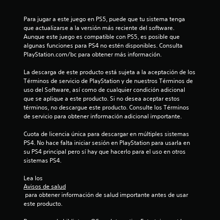
i
Para jugar a este juego en PS5, puede que tu sistema tenga 
c
que actualizarse a la versión más reciente del software. 
Aunque este juego es compatible con PS5, es posible que 
a
algunas funciones para PS4 no estén disponibles. Consulta 
PlayStation.com/bc para obtener más información.
c
La descarga de este producto está sujeta a la aceptación de los 
i
Términos de servicio de PlayStation y de nuestros Términos de 
uso del Software, así como de cualquier condición adicional 
o
que se aplique a este producto. Si no desea aceptar estos 
términos, no descargue este producto. Consulte los Términos 
n
de servicio para obtener información adicional importante.
e
Cuota de licencia única para descargar en múltiples sistemas 
PS4. No hace falta iniciar sesión en PlayStation para usarla en 
su PS4 principal pero sí hay que hacerlo para el uso en otros 
s
sistemas PS4.
Lea los 
Avisos de salud
 para obtener información de salud importante antes de usar 
este producto.