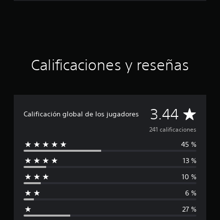
Calificaciones y reseñas
C
3.44
Calificación global de los jugadores
a
241 calificaciones
45 %
l
13 %
i
10 %
f
6 %
i
27 %