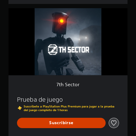
d
c
i
i
7
t
o
t
i
n
h
o
e
S
n
s
e
c
t
o
r
7th Sector
Prueba de juego
Suscríbete a PlayStation Plus Premium para jugar a la prueba
del juego completo de 1 horas
Suscribirse