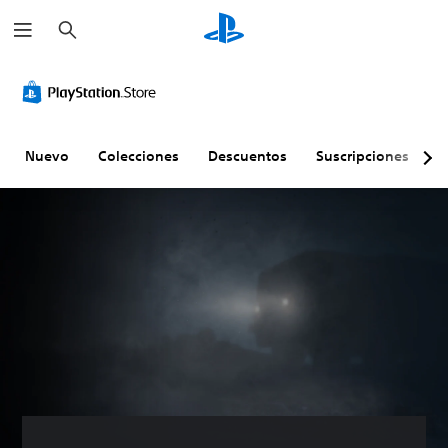
B
u
s
c
a
r
Nuevo
Colecciones
Descuentos
Suscripciones
E