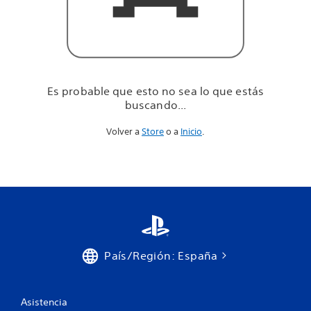
u
e
e
s
t
á
s
Es probable que esto no sea lo que estás
b
buscando...
u
s
Volver a
Store
o a
Inicio
.
c
a
n
d
o
.
.
.
País/Región: España
Asistencia