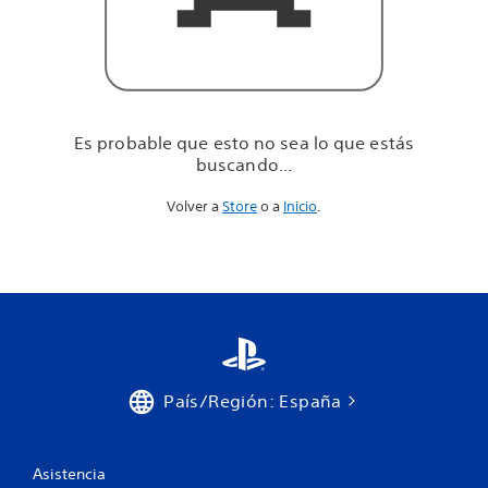
u
e
e
s
t
á
s
Es probable que esto no sea lo que estás
b
buscando...
u
s
Volver a
Store
o a
Inicio
.
c
a
n
d
o
.
.
.
País/Región: España
Asistencia