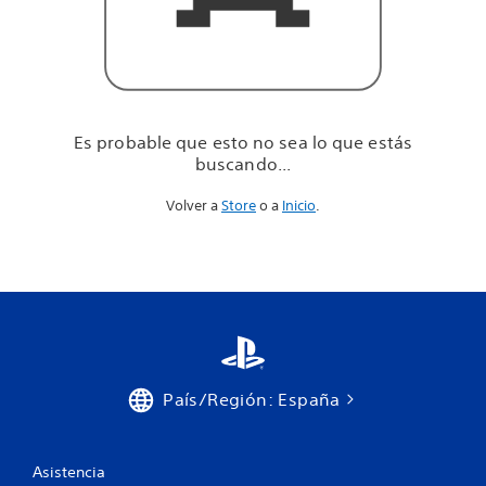
u
e
e
s
t
á
s
Es probable que esto no sea lo que estás
b
buscando...
u
s
Volver a
Store
o a
Inicio
.
c
a
n
d
o
.
.
.
País/Región: España
Asistencia