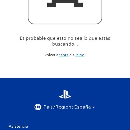
u
e
e
s
t
á
s
Es probable que esto no sea lo que estás
b
buscando...
u
s
Volver a
Store
o a
Inicio
.
c
a
n
d
o
.
.
.
País/Región: España
Asistencia