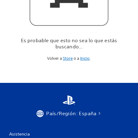
u
e
e
s
t
á
s
Es probable que esto no sea lo que estás
b
buscando...
u
s
Volver a
Store
o a
Inicio
.
c
a
n
d
o
.
.
.
País/Región: España
Asistencia