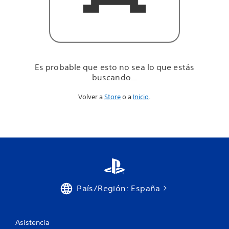
u
e
e
s
t
á
s
Es probable que esto no sea lo que estás
b
buscando...
u
s
Volver a
Store
o a
Inicio
.
c
a
n
d
o
.
.
.
País/Región: España
Asistencia