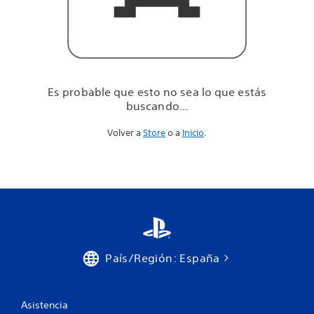
u
e
e
s
t
á
s
Es probable que esto no sea lo que estás
b
buscando...
u
s
Volver a
Store
o a
Inicio
.
c
a
n
d
o
.
.
.
País/Región: España
Asistencia