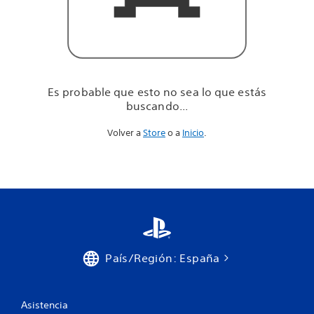
u
e
e
s
t
á
s
Es probable que esto no sea lo que estás
b
buscando...
u
s
Volver a
Store
o a
Inicio
.
c
a
n
d
o
.
.
.
País/Región: España
Asistencia