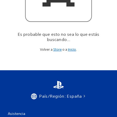
u
e
e
s
t
á
s
Es probable que esto no sea lo que estás
b
buscando...
u
s
Volver a
Store
o a
Inicio
.
c
a
n
d
o
.
.
.
País/Región: España
Asistencia