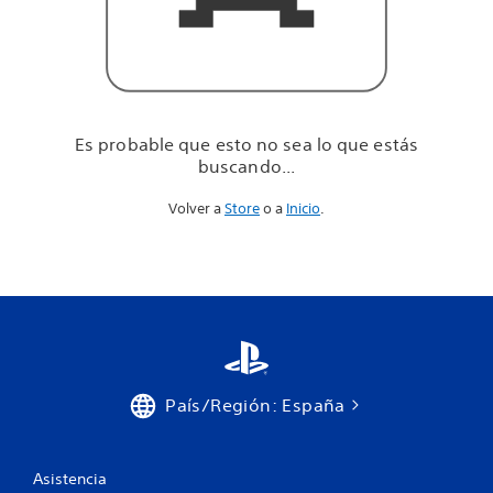
u
e
e
s
t
á
s
Es probable que esto no sea lo que estás
b
buscando...
u
s
Volver a
Store
o a
Inicio
.
c
a
n
d
o
.
.
.
País/Región: España
Asistencia