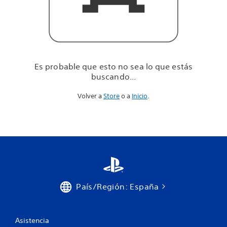
u
e
e
s
t
á
s
Es probable que esto no sea lo que estás
b
buscando...
u
s
Volver a
Store
o a
Inicio
.
c
a
n
d
o
.
.
.
País/Región: España
Asistencia