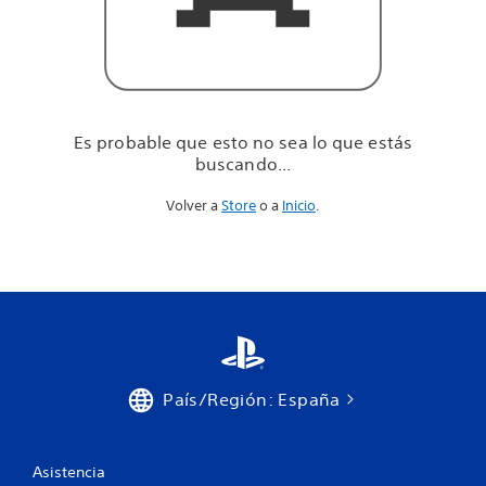
u
e
e
s
t
á
s
Es probable que esto no sea lo que estás
b
buscando...
u
s
Volver a
Store
o a
Inicio
.
c
a
n
d
o
.
.
.
País/Región: España
Asistencia