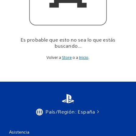
u
e
e
s
t
á
s
Es probable que esto no sea lo que estás
b
buscando...
u
s
Volver a
Store
o a
Inicio
.
c
a
n
d
o
.
.
.
País/Región: España
Asistencia