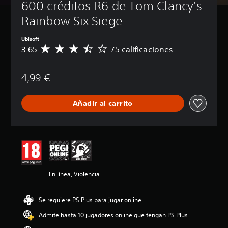
600 créditos R6 de Tom Clancy's 
Rainbow Six Siege
Ubisoft
3.65
75 calificaciones
C
a
l
4,99 €
i
f
i
Añadir al carrito
c
a
c
i
ó
n
m
e
En línea, Violencia
d
i
a
Se requiere PS Plus para jugar online
d
e
Admite hasta 10 jugadores online que tengan PS Plus
3