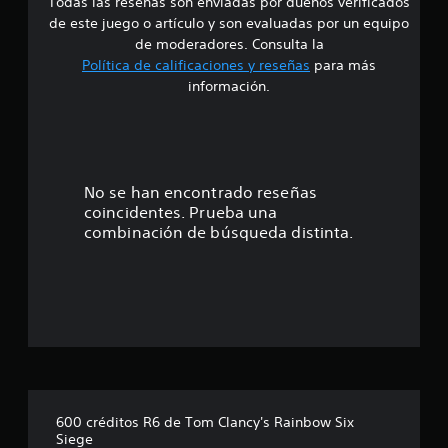
Todas las reseñas son enviadas por dueños verificados
d
i
de este juego o artículo y son evaluadas por un equipo
o
e
de moderadores. Consulta la
n
Política de calificaciones y reseñas
para más
e
3
información.
s
.
6
5
No se han encontrado reseñas
coincidentes. Prueba una
e
combinación de búsqueda distinta.
s
t
r
e
l
600 créditos R6 de Tom Clancy's Rainbow Six
Siege