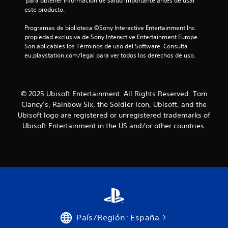
 para obtener información de salud importante antes de usar 
este producto.
i
Programas de biblioteca ©Sony Interactive Entertainment Inc. 
c
propiedad exclusiva de Sony Interactive Entertainment Europe. 
Son aplicables los Términos de uso del Software. Consulta 
a
eu.playstation.com/legal para ver todos los derechos de uso.
c
i
© 2025 Ubisoft Entertainment. All Rights Reserved. Tom
Clancy’s, Rainbow Six, the Soldier Icon, Ubisoft, and the
o
Ubisoft logo are registered or unregistered trademarks of
n
Ubisoft Entertainment in the US and/or other countries.
e
s
País/Región: España