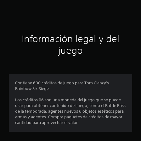
d
e
c
i
Información legal y del
n
juego
c
o
e
Contiene 600 créditos de juego para Tom Clancy's
Rainbow Six Siege.
s
Los créditos R6 son una moneda del juego que se puede
t
usar para obtener contenido del juego, como el Battle Pass
de la temporada, agentes nuevos u objetos estéticos para
r
armas y agentes. Compra paquetes de créditos de mayor
cantidad para aprovechar el valor.
e
l