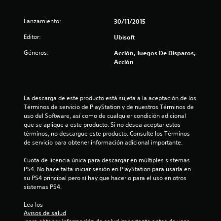
l
Lanzamiento:
30/11/2015
a
Editor:
Ubisoft
s
Géneros:
Acción, Juegos De Disparos,
Acción
e
n
La descarga de este producto está sujeta a la aceptación de los 
7
Términos de servicio de PlayStation y de nuestros Términos de 
uso del Software, así como de cualquier condición adicional 
5
que se aplique a este producto. Si no desea aceptar estos 
términos, no descargue este producto. Consulte los Términos 
c
de servicio para obtener información adicional importante.
a
Cuota de licencia única para descargar en múltiples sistemas 
PS4. No hace falta iniciar sesión en PlayStation para usarla en 
l
su PS4 principal pero sí hay que hacerlo para el uso en otros 
sistemas PS4.
i
Lea los 
Avisos de salud
f