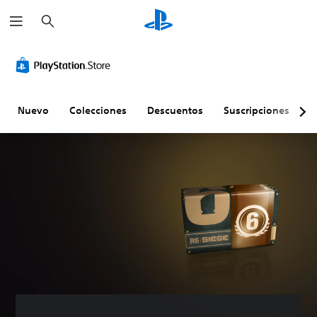
B
u
s
c
a
r
Nuevo
Colecciones
Descuentos
Suscripciones
E