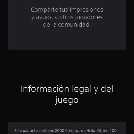
t
Comparte tus impresiones
y ayuda a otros jugadores
a
de la comunidad.
l
d
e
c
i
n
Información legal y del
c
juego
o
e
s
Este paquete contiene 2000 Créditos de Helix. Obtén 400