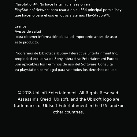
a
PlayStation®4. No hace falta iniciar sesión en 
PlayStation®Network para usarla en su PS4 principal pero sí hay 
l
que hacerlo para el uso en otros sistemas PlayStation®4.
i
Lea los 
Avisos de salud
 para obtener información de salud importante antes de usar 
f
este producto.
i
Programas de biblioteca ©Sony Interactive Entertainment Inc. 
propiedad exclusiva de Sony Interactive Entertainment Europe. 
c
Son aplicables los Términos de uso del Software. Consulta 
eu.playstation.com/legal para ver todos los derechos de uso.
a
c
© 2018 Ubisoft Entertainment. All Rights Reserved.
i
Assassin’s Creed, Ubisoft, and the Ubisoft logo are
o
trademarks of Ubisoft Entertainment in the U.S. and/or
other countries.
n
e