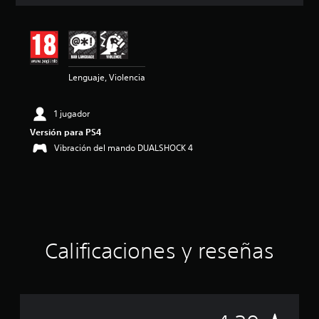
c
i
ó
n
m
e
Lenguaje, Violencia
d
i
a
1 jugador
d
e
Versión para PS4
4
Vibración del mando DUALSHOCK 4
.
3
e
s
t
r
e
Calificaciones y reseñas
l
l
a
s
d
e