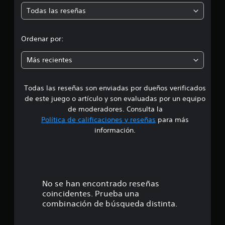
1
Todas las reseñas
0
e
c
a
d
Ordenar por:
l
i
i
f
Más recientes
i
a
c
a
Todas las reseñas son enviadas por dueños verificados
d
c
de este juego o artículo y son evaluadas por un equipo
i
e
de moderadores. Consulta la
o
Política de calificaciones y reseñas
para más
n
4
e
información.
s
.
3
e
No se han encontrado reseñas
coincidentes. Prueba una
s
combinación de búsqueda distinta.
t