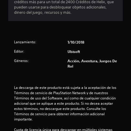
créditos más para un total de 2400 Créditos de Helix, que
t
pueden usarse para desbloquear objetos adicionales,
dinero del juego, recursos y más.
r
e
l
Lanzamiento:
1/10/2018
l
Editor:
Ubisoft
a
Géneros:
Acción, Aventura, Juegos De
Rol
s
e
La descarga de este producto está sujeta a la aceptación de los 
n
Términos de servicio de PlayStation Network y de nuestros 
Términos de uso del Software, así como de cualquier condición 
1
adicional que se aplique a este producto. Si no desea aceptar 
estos términos, no descargue este producto. Consulte los 
0
Términos de servicio para obtener información adicional 
importante.
c
Cuota de licencia única para descargar en múltiples sistemas 