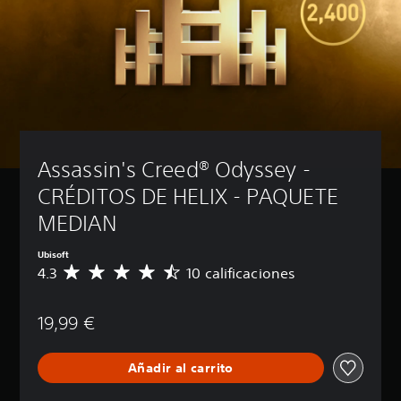
Assassin's Creed® Odyssey - 
CRÉDITOS DE HELIX - PAQUETE 
MEDIAN
Ubisoft
4.3
10 calificaciones
C
a
l
19,99 €
i
f
i
Añadir al carrito
c
a