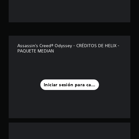
r
e
l
l
Assassin's Creed® Odyssey - CRÉDITOS DE HELIX -
PAQUETE MEDIAN
a
s
d
Iniciar sesión para calificar
e
u
n
t
o