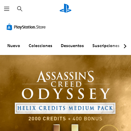
B
u
s
c
a
r
Nuevo
Colecciones
Descuentos
Suscripciones
E