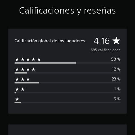
e
Calificaciones y reseñas
u
n
t
o
t
a
C
4.16
Calificación global de los jugadores
l
d
a
685 calificaciones
e
c
58 %
l
i
12 %
n
i
c
23 %
o
f
e
1 %
s
i
t
6 %
r
c
e
l
a
l
a
c
s
e