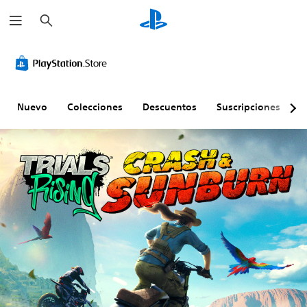
B
u
s
c
a
r
Nuevo
Colecciones
Descuentos
Suscripciones
E