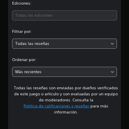
i
Ediciones:
n
6
ó
8
Todas las ediciones
5
n
c
a
Filtrar por:
m
l
i
Todas las reseñas
e
f
i
d
c
Ordenar por:
a
i
c
Más recientes
i
o
a
n
e
Todas las reseñas son enviadas por dueños verificados
d
s
de este juego o artículo y son evaluadas por un equipo
e
de moderadores. Consulta la
Política de calificaciones y reseñas
para más
4
información.
.