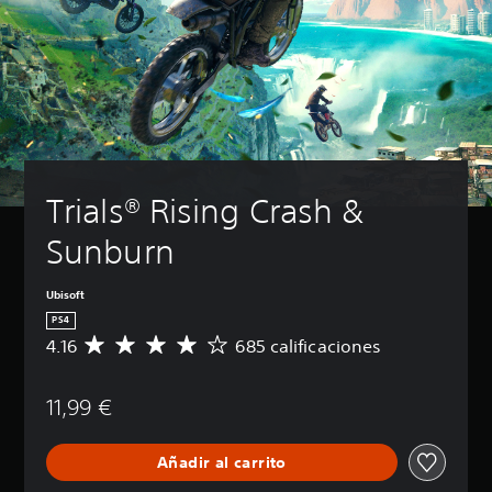
Trials® Rising Crash & 
Sunburn
Ubisoft
PS4
4.16
685 calificaciones
C
a
l
11,99 €
i
f
i
Añadir al carrito
c
a