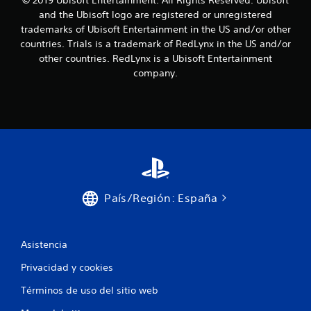
© 2019 Ubisoft Entertainment. All Rights Reserved. Ubisoft
and the Ubisoft logo are registered or unregistered
c
trademarks of Ubisoft Entertainment in the US and/or other
countries. Trials is a trademark of RedLynx in the US and/or
i
other countries. RedLynx is a Ubisoft Entertainment
o
company.
n
e
s
País/Región: España
Asistencia
Privacidad y cookies
Términos de uso del sitio web