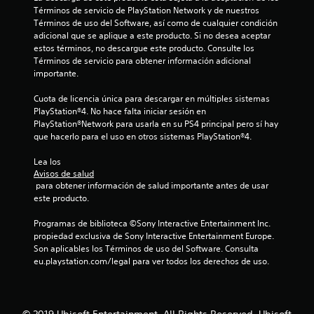
e
Términos de servicio de PlayStation Network y de nuestros 
n
Términos de uso del Software, así como de cualquier condición 
adicional que se aplique a este producto. Si no desea aceptar 
6
estos términos, no descargue este producto. Consulte los 
Términos de servicio para obtener información adicional 
8
importante.
Cuota de licencia única para descargar en múltiples sistemas 
5
PlayStation®4. No hace falta iniciar sesión en 
PlayStation®Network para usarla en su PS4 principal pero sí hay 
c
que hacerlo para el uso en otros sistemas PlayStation®4.
a
Lea los 
Avisos de salud
l
 para obtener información de salud importante antes de usar 
este producto.
i
Programas de biblioteca ©Sony Interactive Entertainment Inc. 
f
propiedad exclusiva de Sony Interactive Entertainment Europe. 
Son aplicables los Términos de uso del Software. Consulta 
i
eu.playstation.com/legal para ver todos los derechos de uso.
c
a