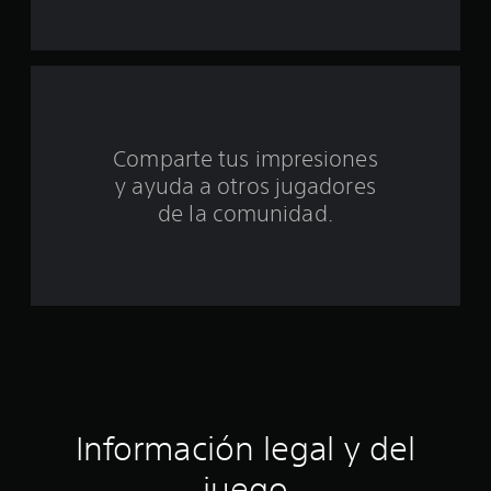
e
u
n
t
Comparte tus impresiones
o
y ayuda a otros jugadores
t
de la comunidad.
a
l
d
e
c
Información legal y del
i
juego