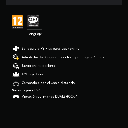
c
i
ó
n
m
e
Lenguaje
d
i
a
Se requiere PS Plus para jugar online
d
e
Admite hasta 8 jugadores online que tengan PS Plus
4
.
Juego online opcional
1
1/4 jugadores
6
e
Compatible con el Uso a distancia
s
Versión para PS4
t
r
Vibración del mando DUALSHOCK 4
e
l
l
a
s
d