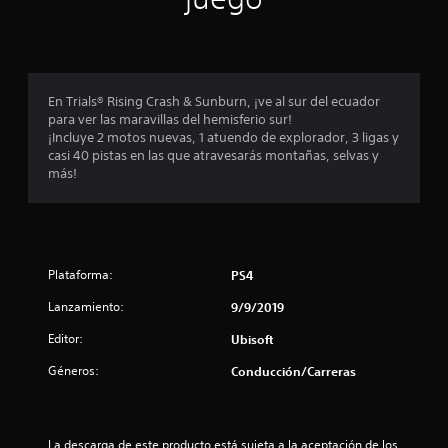
n
c
o
En Trials® Rising Crash & Sunburn, ¡ve al sur del ecuador
e
para ver las maravillas del hemisferio sur!
¡Incluye 2 motos nuevas, 1 atuendo de explorador, 3 ligas y
s
casi 40 pistas en las que atravesarás montañas, selvas y
más!
t
r
e
Plataforma:
PS4
l
Lanzamiento:
9/9/2019
l
Editor:
Ubisoft
a
Géneros:
Conducción/Carreras
s
La descarga de este producto está sujeta a la aceptación de los 