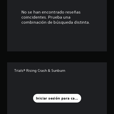
1
6
No se han encontrado reseñas
coincidentes. Prueba una
e
combinación de búsqueda distinta.
s
t
r
e
l
Trials® Rising Crash & Sunburn
l
a
s
Iniciar sesión para calificar
d