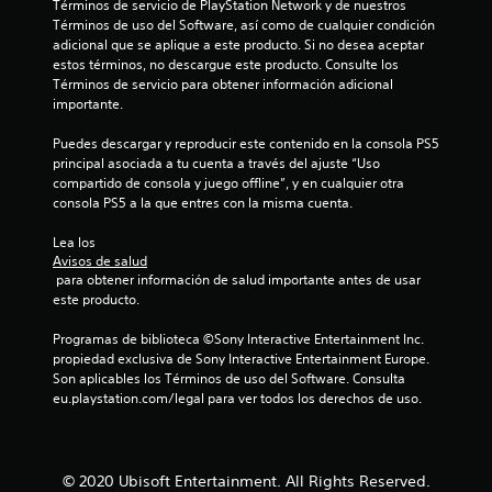
d
Términos de servicio de PlayStation Network y de nuestros 
i
m
o
e
Términos de uso del Software, así como de cualquier condición 
r
o
y
l
adicional que se aplique a este producto. Si no desea aceptar 
l
d
s
a
estos términos, no descargue este producto. Consulte los 
a
i
t
v
Términos de servicio para obtener información adicional 
s
f
i
i
importante.
i
i
b
c
n
c
r
Puedes descargar y reproducir este contenido en la consola PS5 
k
d
a
a
principal asociada a tu cuenta a través del ajuste “Uso 
a
i
r
c
compartido de consola y juego offline”, y en cualquier otra 
c
j
l
i
consola PS5 a la que entres con la misma cuenta.
a
o
u
ó
c
s
s
n
Lea los 
i
a
t
d
Avisos de salud
o
j
a
 para obtener información de salud importante antes de usar 
e
n
u
este producto.
l
b
e
s
m
l
s
t
Programas de biblioteca ©Sony Interactive Entertainment Inc. 
a
e
q
e
propiedad exclusiva de Sony Interactive Entertainment Europe. 
n
(
u
s
Son aplicables los Términos de uso del Software. Consulta 
d
e
b
,
eu.playstation.com/legal para ver todos los derechos de uso.
o
a
p
á
.
p
e
s
a
r
i
r
o
I
c
© 2020 Ubisoft Entertainment. All Rights Reserved.
e
e