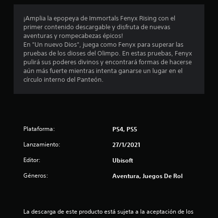
m
e
c
r
s
u
c
á
j
n
¡Amplia la epopeya de Immortals Fenyx Rising con el
i
s
a
o
i
primer contenido descargable y disfruta de nuevas
o
e
y
c
aventuras y rompecabezas épicos!
n
m
s
a
En "Un nuevo Dios", juega como Fenyx para superar las
e
p
t
v
pruebas de los dioses del Olimpo. En estas pruebas, Fenyx
s
e
i
i
pulirá sus poderes divinos y encontrará formas de hacerse
e
z
c
s
aún más fuerte mientras intenta ganarse un lugar en el
n
a
k
u
círculo interno del Panteón.
l
r
.
a
a
a
l
s
j
m
I
q
u
e
n
u
g
n
e
v
a
Plataforma:
PS4, PS5
t
d
r
e
e
Lanzamiento:
e
27/1/2021
a
r
o
b
l
s
a
Editor:
Ubisoft
e
j
i
t
s
u
Géneros:
r
Aventura, Juegos De Rol
ó
c
e
a
n
u
g
v
d
m
o
é
e
p
y
s
La descarga de este producto está sujeta a la aceptación de los 
l
j
a