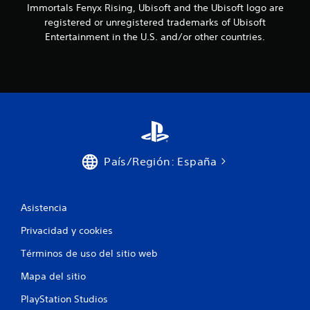
n
a
Immortals Fenyx Rising, Ubisoft and the Ubisoft logo are
c
s
d
)
e
registered or unregistered trademarks of Ubisoft
p
i
n
o
S
Entertainment in the U.S. and/or other countries.
c
e
s
e
a
n
i
p
d
p
b
r
o
a
l
o
n
r
e
p
t
q
o
e
a
u
r
s
l
e
c
d
l
n
i
e
a
o
o
País/Región: España
d
d
s
n
i
e
e
a
r
n
c
n
Asistencia
e
t
o
a
r
c
m
l
Privacidad y cookies
o
u
g
c
d
n
u
i
Términos de uso del sitio web
e
i
n
ó
u
q
a
Mapa del sitio
n
n
u
s
d
l
e
o
PlayStation Studios
e
í
e
p