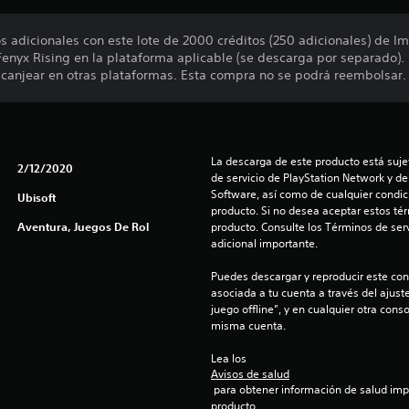
s adicionales con este lote de 2000 créditos (250 adicionales) de I
Fenyx Rising en la plataforma aplicable (se descarga por separado).
canjear en otras plataformas. Esta compra no se podrá reembolsar.
La descarga de este producto está sujet
2/12/2020
de servicio de PlayStation Network y de
Software, así como de cualquier condici
Ubisoft
producto. Si no desea aceptar estos té
Aventura, Juegos De Rol
producto. Consulte los Términos de serv
adicional importante.
Puedes descargar y reproducir este cont
asociada a tu cuenta a través del ajust
juego offline”, y en cualquier otra conso
misma cuenta.
Lea los 
Avisos de salud
 para obtener información de salud importante antes de usar este 
producto.