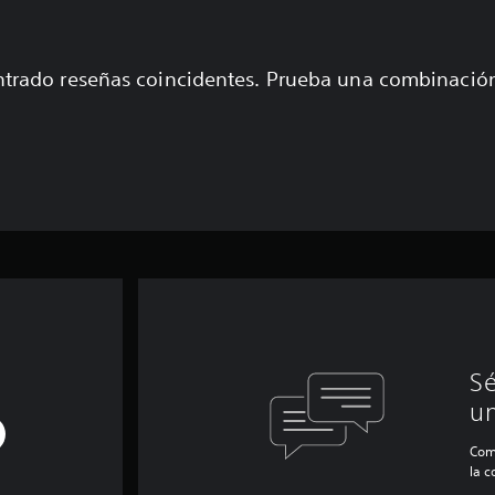
trado reseñas coincidentes. Prueba una combinaci
Sé
un
Com
la 