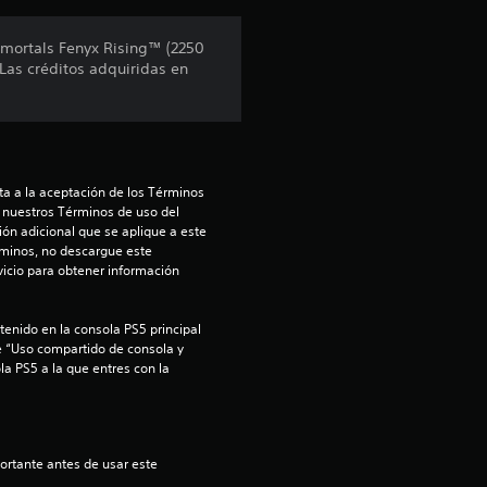
mmortals Fenyx Rising™ (2250
 Las créditos adquiridas en
a a la aceptación de los Términos 
 nuestros Términos de uso del 
ón adicional que se aplique a este 
rminos, no descargue este 
icio para obtener información 
enido en la consola PS5 principal 
e “Uso compartido de consola y 
la PS5 a la que entres con la 