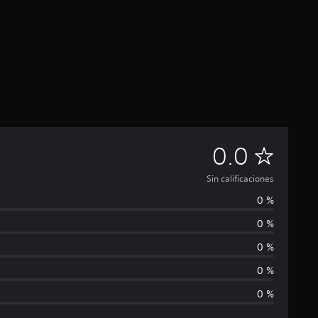
S
0.0
i
Sin calificaciones
0 %
n
0 %
c
0 %
a
0 %
0 %
l