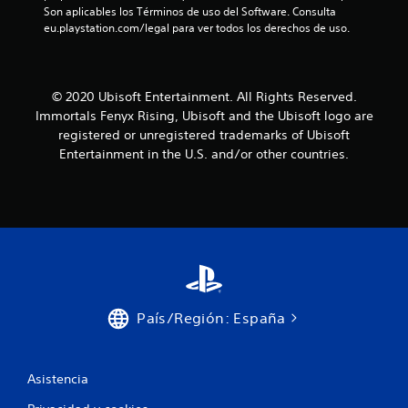
n
a
Son aplicables los Términos de uso del Software. Consulta 
c
s
d
)
eu.playstation.com/legal para ver todos los derechos de uso.
e
p
i
n
o
S
c
e
s
e
a
n
i
p
d
p
b
r
© 2020 Ubisoft Entertainment. All Rights Reserved.
o
a
l
o
Immortals Fenyx Rising, Ubisoft and the Ubisoft logo are
n
r
e
p
registered or unregistered trademarks of Ubisoft
t
q
o
e
Entertainment in the U.S. and/or other countries.
a
u
r
s
l
e
c
d
l
n
i
e
a
o
o
d
d
s
n
i
e
e
a
r
n
c
n
e
t
o
a
r
c
m
l
o
u
g
c
País/Región: España
d
n
u
i
e
i
n
ó
u
q
a
n
n
u
s
Asistencia
d
l
e
o
e
í
e
p