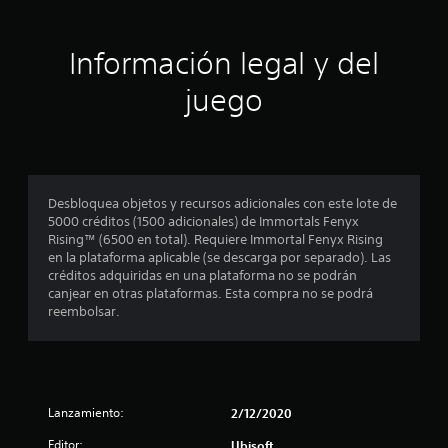
m
c
r
s
u
c
á
j
n
i
a
o
Información legal y del
i
o
e
y
c
n
m
s
a
juego
e
p
t
v
s
e
i
i
e
z
c
s
n
a
k
u
l
r
.
a
a
a
l
Desbloquea objetos y recursos adicionales con este lote de
s
j
m
5000 créditos (1500 adicionales) de Immortals Fenyx
I
q
u
e
Rising™ (6500 en total). Requiere Immortal Fenyx Rising
n
u
g
n
en la plataforma aplicable (se descarga por separado). Las
e
v
a
t
créditos adquiridas en una plataforma no se podrán
d
r
e
e
canjear en otras plataformas. Esta compra no se podrá
e
a
r
o
reembolsar.
b
l
s
a
e
j
i
t
s
u
r
ó
c
e
a
n
u
g
v
d
m
o
Lanzamiento:
2/12/2020
é
e
p
y
s
l
j
a
Editor:
Ubisoft