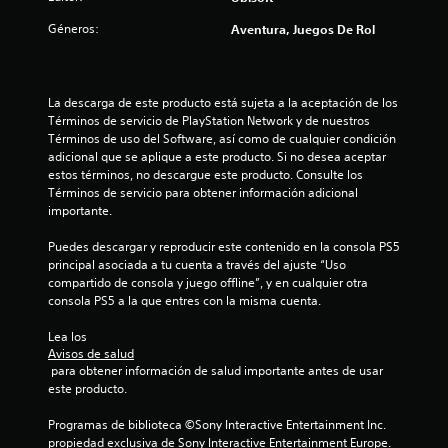
d
i
m
o
e
Géneros:
r
Aventura, Juegos De Rol
o
y
l
l
d
s
a
a
i
t
v
s
f
i
i
i
La descarga de este producto está sujeta a la aceptación de los 
i
b
c
n
Términos de servicio de PlayStation Network y de nuestros 
c
r
k
d
Términos de uso del Software, así como de cualquier condición 
a
a
a
i
adicional que se aplique a este producto. Si no desea aceptar 
r
c
c
j
estos términos, no descargue este producto. Consulte los 
l
i
a
Términos de servicio para obtener información adicional 
o
u
ó
c
importante.
s
s
n
i
a
t
d
o
Puedes descargar y reproducir este contenido en la consola PS5 
j
a
e
n
principal asociada a tu cuenta a través del ajuste “Uso 
u
l
b
e
compartido de consola y juego offline”, y en cualquier otra 
s
m
l
s
consola PS5 a la que entres con la misma cuenta.
t
a
e
q
e
n
(
u
Lea los 
s
d
e
Avisos de salud
b
,
o
 para obtener información de salud importante antes de usar 
a
p
á
.
este producto.
p
e
s
a
r
i
Programas de biblioteca ©Sony Interactive Entertainment Inc. 
r
o
I
c
propiedad exclusiva de Sony Interactive Entertainment Europe. 
e
e