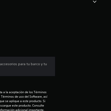
t
r
e
l
l
a
s
ccesorios para tu barco y tu
e
n
a a la aceptación de los Términos 
1
s Términos de uso del Software, así 
ue se aplique a este producto. Si 
c
scargue este producto. Consulte 
información adicional importante.