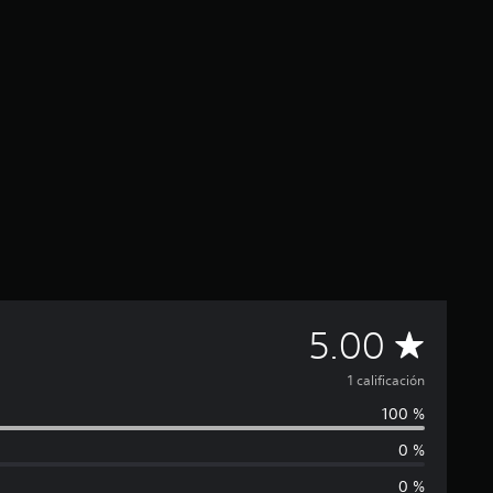
C
5.00
a
1 calificación
100 %
l
0 %
i
0 %