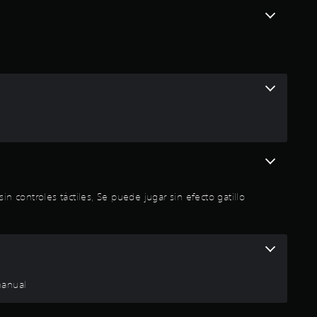
l
d
e
c
i
n
c
controles táctiles, Se puede jugar sin efecto gatillo
o
e
s
manual