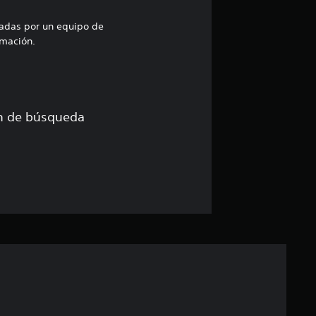
d
i
uadas por un equipo de
mación.
a
d
e
ón de búsqueda
1
e
s
t
r
e