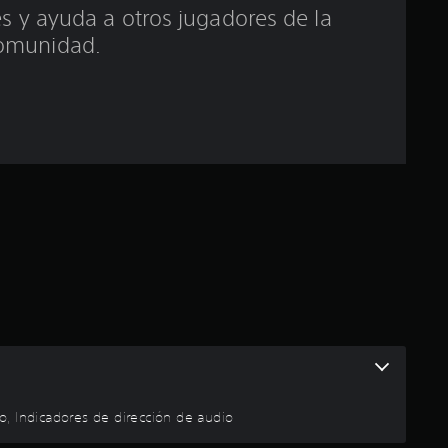
l
 y ayuda a otros jugadores de la
omunidad.
l
a
d
e
u
n
t
o
t
io, Indicadores de dirección de audio
a