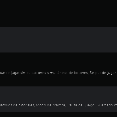
ede jugar sin pulsaciones simultáneas de botones, Se puede jugar sin 
rdatorios de tutoriales, Modo de práctica, Pausa del juego, Guardado 