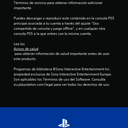
a
o
t
Términos de servicio para obtener información adicional 
s
e
s
í
importante.
L
a
l
e
t
e
r
j
v
Puedes descargar y reproducir este contenido en la consola PS5 
u
i
c
u
e
principal asociada a tu cuenta a través del ajuste “Uso 
l
o
t
e
n
compartido de consola y juego offline”, y en cualquier otra 
o
p
g
t
o
consola PS5 a la que entres con la misma cuenta.
o
s
o
o
r
d
g
.
s
d
Lea los 
e
r
r
e
Avisos de salud
r
á
a
 para obtener información de salud importante antes de usar 
p
I
r
p
n
este producto.
a
n
e
i
d
n
c
v
d
Programas de biblioteca ©Sony Interactive Entertainment Inc. 
e
o
t
e
o
propiedad exclusiva de Sony Interactive Entertainment Europe. 
s
n
a
s
r
Son aplicables los Términos de uso del Software. Consulta 
o
L
(
l
s
eu.playstation.com/legal para ver todos los derechos de uso.
c
o
a
l
i
e
s
c
a
ó
r
s
c
(
n
l
u
i
b
d
o
b
o
á
e
s
t
n
s
c
j
í
e
o
i
o
t
s
l