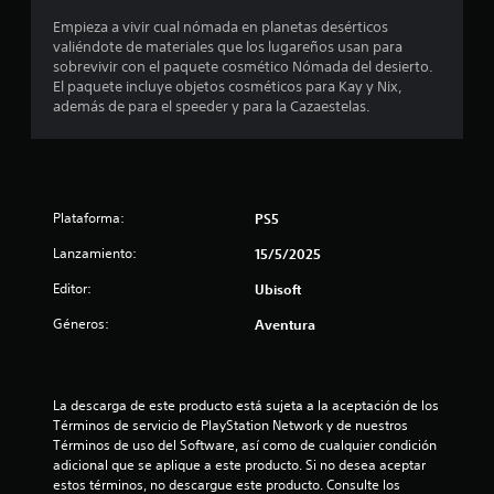
u
r
s
l
c
e
Empieza a vivir cual nómada en planetas desérticos
n
l
d
i
f
valiéndote de materiales que los lugareños usan para
o
e
r
a
a
sobrevivir con el paquete cosmético Nómada del desierto.
s
c
e
t
c
El paquete incluye objetos cosméticos para Kay y Nix,
s
a
l
i
i
además de para el speeder y para la Cazaestelas.
o
d
n
l
v
n
a
i
i
a
i
j
v
t
s
d
o
e
a
d
o
y
l
s
e
s
s
d
Plataforma:
PS5
u
c
a
t
e
l
Lanzamiento:
15/5/2025
t
i
d
o
e
u
c
e
l
c
Editor:
Ubisoft
a
k
s
t
o
l
q
a
u
Géneros:
r
Aventura
r
u
f
r
N
e
e
í
a
o
d
u
o
.
e
e
t
p
La descarga de este producto está sujeta a la aceptación de los 
s
d
i
a
Términos de servicio de PlayStation Network y de nuestros 
n
S
o
l
r
Términos de uso del Software, así como de cualquier condición 
e
u
r
i
a
adicional que se aplique a este producto. Si no desea aceptar 
c
.
z
l
b
estos términos, no descargue este producto. Consulte los 
e