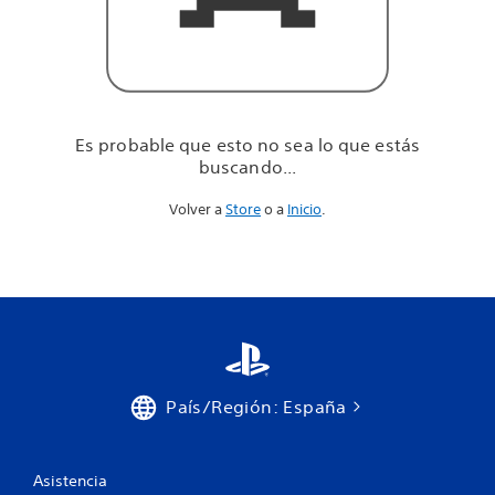
u
e
e
s
t
á
s
Es probable que esto no sea lo que estás
b
buscando...
u
s
Volver a
Store
o a
Inicio
.
c
a
n
d
o
.
.
.
País/Región: España
Asistencia