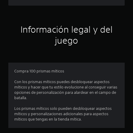
n
1
Información legal y del
c
juego
a
l
i
Compra 100 prismas míticos
f
Con los prismas míticos puedes desbloquear aspectos
i
míticos y hacer que tu estilo evolucione al conseguir varias
opciones de personalización para alardear en el campo de
c
batalla.
a
Los prismas míticos solo pueden desbloquear aspectos
míticos y personalizaciones adicionales para aspectos
c
míticos que tengas en la tienda mítica.
i