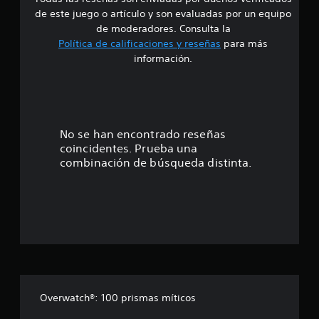
d
e
v
r
de este juego o artículo y son evaluadas por un equipo
s
o
l
e
de moderadores. Consulta la
z
o
Política de calificaciones y reseñas
para más
s
1
L
información.
c
o
o
e
s
l
c
o
s
h
r
a
e
t
t
No se han encontrado reseñas
s
s
coincidentes. Prueba una
i
r
d
combinación de búsqueda distinta.
m
e
p
v
e
o
o
r
z
l
t
s
a
e
l
n
p
t
u
a
e
e
s
d
d
p
Overwatch®: 100 prismas míticos
e
a
n