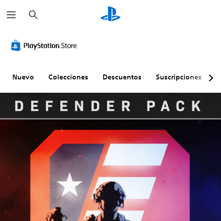
B
u
s
c
a
r
Nuevo
Colecciones
Descuentos
Suscripciones
E