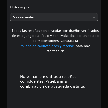
9
d
Ordenar por:
3
c
i
a
Más recientes
l
a
i
f
Todas las reseñas son enviadas por dueños verificados
d
i
de este juego o artículo y son evaluadas por un equipo
c
e
de moderadores. Consulta la
a
Política de calificaciones y reseñas
para más
c
4
i
información.
o
.
n
e
1
s
9
No se han encontrado reseñas
coincidentes. Prueba una
e
combinación de búsqueda distinta.
s
t