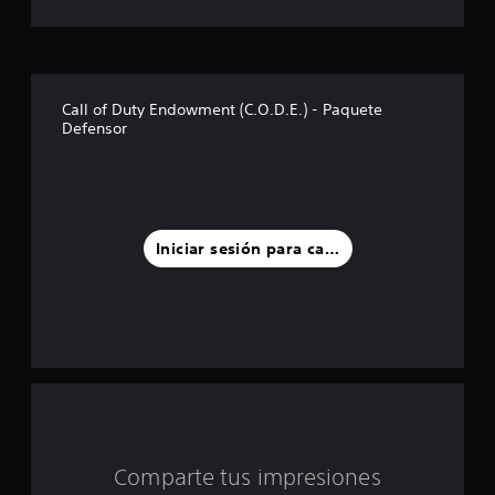
r
e
l
Call of Duty Endowment (C.O.D.E.) - Paquete
Defensor
l
a
s
Iniciar sesión para calificar
d
e
u
n
t
o
Comparte tus impresiones