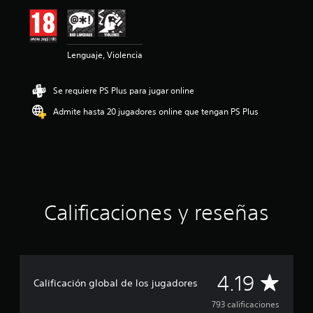
ó
n
m
e
Lenguaje, Violencia
d
i
a
Se requiere PS Plus para jugar online
d
e
Admite hasta 20 jugadores online que tengan PS Plus
4
.
1
9
e
s
t
Calificaciones y reseñas
r
e
l
l
a
s
C
4.19
d
Calificación global de los jugadores
e
a
793 calificaciones
u