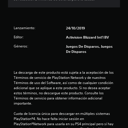
c
a
l
Lanzamiento:
24/10/2019
i
Editor:
Activision Blizzard Int'l BV
f
Géneros:
Juegos De Disparos, Juegos
De Disparos
i
c
La descarga de este producto está sujeta a la aceptación de los 
a
Términos de servicio de PlayStation Network y de nuestros 
Términos de uso del Software, así como de cualquier condición 
c
adicional que se aplique a este producto. Si no desea aceptar 
estos términos, no descargue este producto. Consulte los 
i
Términos de servicio para obtener información adicional 
importante.
o
Cuota de licencia única para descargar en múltiples sistemas 
n
PlayStation®4. No hace falta iniciar sesión en 
PlayStation®Network para usarla en su PS4 principal pero sí hay 