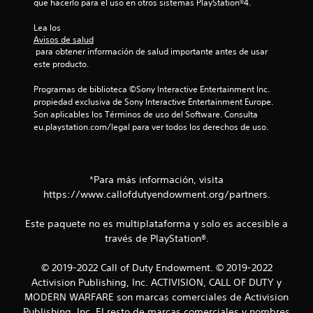
e
que hacerlo para el uso en otros sistemas PlayStation®4.
s
Lea los 
Avisos de salud
 para obtener información de salud importante antes de usar 
este producto.
Programas de biblioteca ©Sony Interactive Entertainment Inc. 
propiedad exclusiva de Sony Interactive Entertainment Europe. 
Son aplicables los Términos de uso del Software. Consulta 
eu.playstation.com/legal para ver todos los derechos de uso.
*Para más información, visita
https://www.callofdutyendowment.org/partners.
Este paquete no es multiplataforma y solo es accesible a
través de PlayStation®.
© 2019-2022 Call of Duty Endowment. © 2019-2022
Activision Publishing, Inc. ACTIVISION, CALL OF DUTY y
MODERN WARFARE son marcas comerciales de Activision
Publishing, Inc. El resto de marcas comerciales y nombres