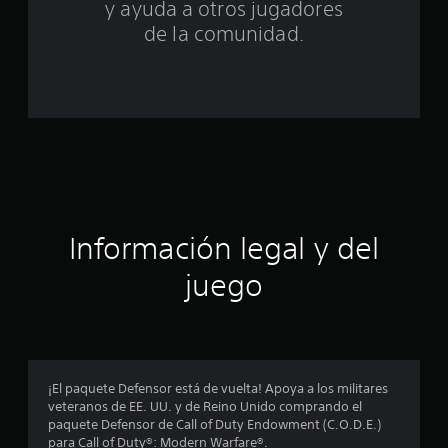
y ayuda a otros jugadores
t
de la comunidad.
a
l
d
e
c
i
Información legal y del
n
juego
c
o
e
¡El paquete Defensor está de vuelta! Apoya a los militares
veteranos de EE. UU. y de Reino Unido comprando el
s
paquete Defensor de Call of Duty Endowment (C.O.D.E.)
para Call of Duty®: Modern Warfare®.