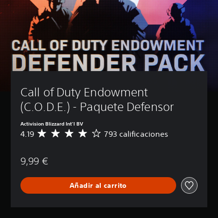
Call of Duty Endowment 
(C.O.D.E.) - Paquete Defensor
Activision Blizzard Int'l BV
4.19
793 calificaciones
C
a
l
9,99 €
i
f
i
Añadir al carrito
c
a
c
i