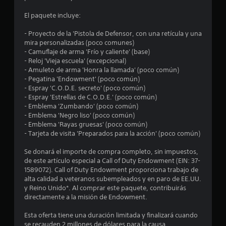
t
El paquete incluye:
r
- Proyecto de la 'Pistola de Defensor, con una retícula y una
e
mira personalizadas (poco comunes)
- Camuflaje de arma 'Frío y caliente' (base)
l
- Reloj 'Vieja escuela' (excepcional)
- Amuleto de arma 'Honra la llamada' (poco común)
l
- Pegatina 'Endowment' (poco común)
- Espray 'C.O.D.E. secreto' (poco común)
a
- Espray 'Estrellas de C.O.D.E.' (poco común)
- Emblema 'Zumbando' (poco común)
s
- Emblema 'Negro liso' (poco común)
- Emblema 'Rayas gruesas' (poco común)
e
- Tarjeta de visita 'Preparados para la acción' (poco común)
n
Se donará el importe de compra completo, sin impuestos,
de este artículo especial a Call of Duty Endowment (EIN: 37-
1589072). Call of Duty Endowment proporciona trabajo de
7
alta calidad a veteranos subempleados y en paro de EE.UU.
y Reino Unido*. Al comprar este paquete, contribuirás
9
directamente a la misión de Endowment.
3
Esta oferta tiene una duración limitada y finalizará cuando
se recauden 2 millones de dólares para la causa.