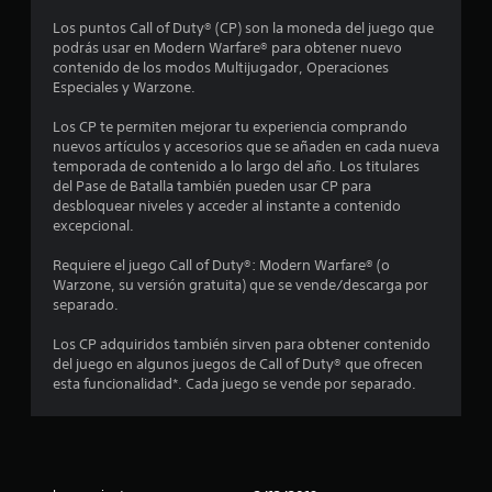
s
Los puntos Call of Duty® (CP) son la moneda del juego que
t
podrás usar en Modern Warfare® para obtener nuevo
contenido de los modos Multijugador, Operaciones
r
Especiales y Warzone.
e
Los CP te permiten mejorar tu experiencia comprando
nuevos artículos y accesorios que se añaden en cada nueva
l
temporada de contenido a lo largo del año. Los titulares
del Pase de Batalla también pueden usar CP para
l
desbloquear niveles y acceder al instante a contenido
excepcional.
a
Requiere el juego Call of Duty®: Modern Warfare® (o
s
Warzone, su versión gratuita) que se vende/descarga por
separado.
e
Los CP adquiridos también sirven para obtener contenido
n
del juego en algunos juegos de Call of Duty® que ofrecen
esta funcionalidad*. Cada juego se vende por separado.
9
c