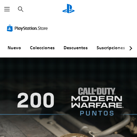
B
u
s
c
a
r
Nuevo
Colecciones
Descuentos
Suscripciones
E