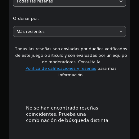
Todas las reseñas
e
c
a
d
l
Ordenar por:
i
i
f
Más recientes
i
c
a
a
c
Todas las reseñas son enviadas por dueños verificados
d
i
de este juego o artículo y son evaluadas por un equipo
o
e
de moderadores. Consulta la
n
Política de calificaciones y reseñas
para más
e
4
información.
s
.
6
7
No se han encontrado reseñas
coincidentes. Prueba una
e
combinación de búsqueda distinta.
s