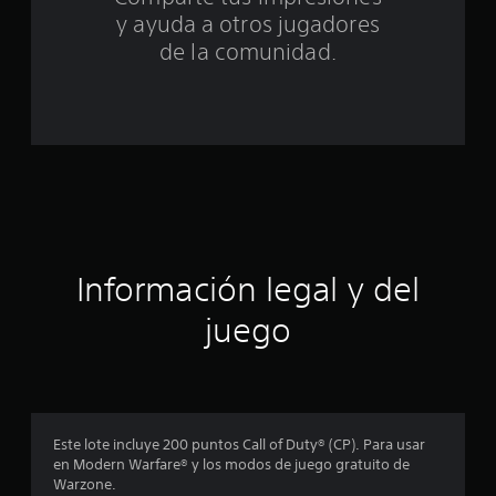
o
y ayuda a otros jugadores
t
de la comunidad.
a
l
d
e
c
Información legal y del
i
juego
n
c
o
Este lote incluye 200 puntos Call of Duty® (CP). Para usar
e
en Modern Warfare® y los modos de juego gratuito de
Warzone.