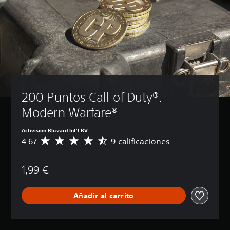
200 Puntos Call of Duty®: 
Modern Warfare®
Activision Blizzard Int'l BV
4.67
9 calificaciones
C
a
l
1,99 €
i
f
i
Añadir al carrito
c
a
c
i