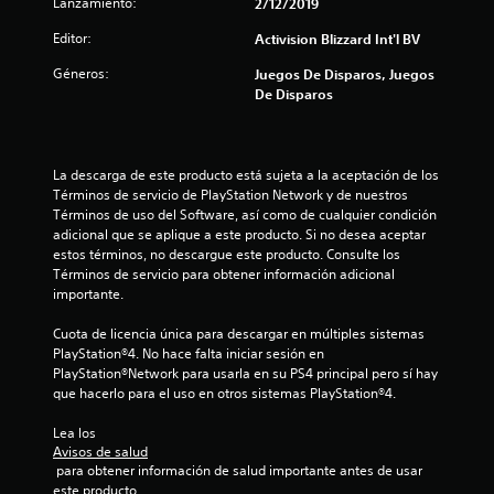
a
Lanzamiento:
2/12/2019
l
Editor:
Activision Blizzard Int'l BV
Géneros:
i
Juegos De Disparos, Juegos
De Disparos
f
i
La descarga de este producto está sujeta a la aceptación de los 
Términos de servicio de PlayStation Network y de nuestros 
c
Términos de uso del Software, así como de cualquier condición 
adicional que se aplique a este producto. Si no desea aceptar 
a
estos términos, no descargue este producto. Consulte los 
Términos de servicio para obtener información adicional 
c
importante.
i
Cuota de licencia única para descargar en múltiples sistemas 
PlayStation®4. No hace falta iniciar sesión en 
o
PlayStation®Network para usarla en su PS4 principal pero sí hay 
que hacerlo para el uso en otros sistemas PlayStation®4.
n
Lea los 
e
Avisos de salud
 para obtener información de salud importante antes de usar 
s
este producto.