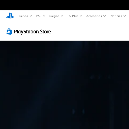
Tienda
PS5
Juegos
PS Plus
Accesorios
Noticias