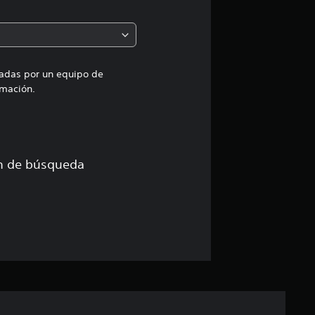
e
d
i
uadas por un equipo de
mación.
a
d
e
ón de búsqueda
4
.
6
2