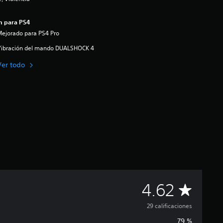
n para PS4
ejorado para PS4 Pro
Vibración del mando DUALSHOCK 4
Ver todo
C
4.62
a
29 calificaciones
79 %