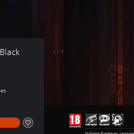
Black 
nes
In-Game Purchases, Lenguaje