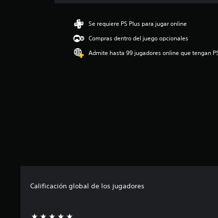
c
i
ó
Se requiere PS Plus para jugar online
n
Compras dentro del juego opcionales
m
e
Admite hasta 99 jugadores online que tengan P
d
i
a
d
e
4
.
6
2
e
s
t
r
e
Calificación global de los jugadores
l
l
a
s