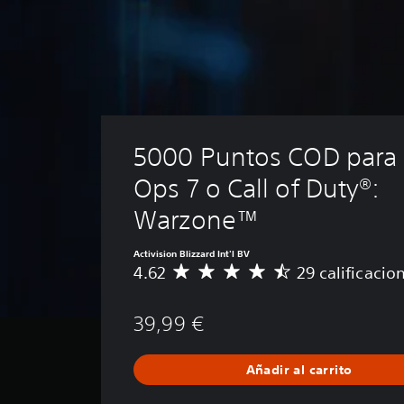
5000 Puntos COD para 
Ops 7 o Call of Duty®: 
Warzone™
Activision Blizzard Int'l BV
4.62
29 calificacio
C
a
l
39,99 €
i
f
i
Añadir al carrito
c
a