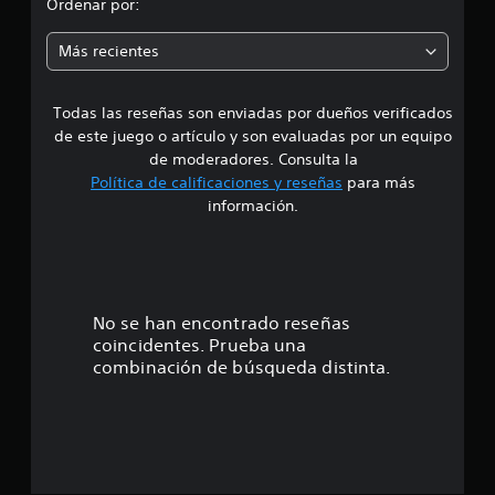
Ordenar por:
a
c
i
i
Más recientes
o
a
n
e
Todas las reseñas son enviadas por dueños verificados
d
s
de este juego o artículo y son evaluadas por un equipo
e
de moderadores. Consulta la
Política de calificaciones y reseñas
para más
3
información.
.
4
4
No se han encontrado reseñas
coincidentes. Prueba una
e
combinación de búsqueda distinta.
s
t
r