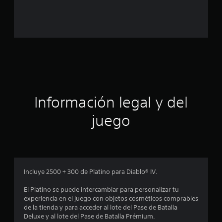
a
l
d
e
c
Información legal y del
i
juego
n
c
o
Incluye 2500 + 300 de Platino para Diablo® IV.
e
El Platino se puede intercambiar para personalizar tu
s
experiencia en el juego con objetos cosméticos comprables
de la tienda y para acceder al lote del Pase de Batalla
t
Deluxe y al lote del Pase de Batalla Prémium.