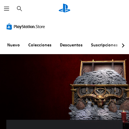
B
u
s
c
a
r
Nuevo
Colecciones
Descuentos
Suscripciones
E