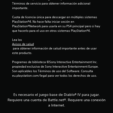
l
Términos de servicio para obtener información adicional 
importante.
i
Cuota de licencia única para descargar en múltiples sistemas 
PlayStation®4. No hace falta iniciar sesión en 
f
PlayStation®Network para usarla en su PS4 principal pero sí hay 
que hacerlo para el uso en otros sistemas PlayStation®4.
i
Lea los 
c
Avisos de salud
 para obtener información de salud importante antes de usar 
a
este producto.
c
Programas de biblioteca ©Sony Interactive Entertainment Inc. 
propiedad exclusiva de Sony Interactive Entertainment Europe. 
i
Son aplicables los Términos de uso del Software. Consulta 
eu.playstation.com/legal para ver todos los derechos de uso.
o
n
Es necesario el juego base de Diablo® IV para jugar.
e
Requiere una cuenta de Battle.net®. Requiere una conexión
a Internet.
s