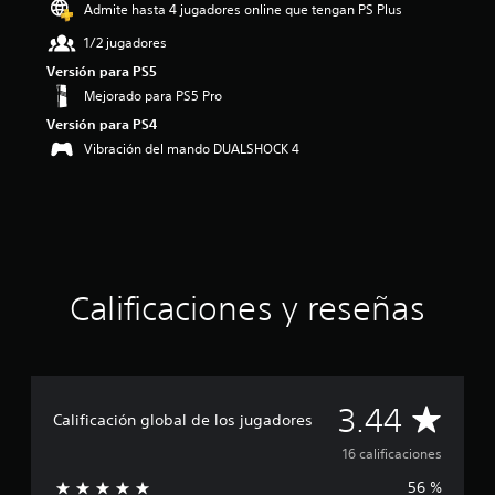
Admite hasta 4 jugadores online que tengan PS Plus
3
.
1/2 jugadores
4
Versión para PS5
4
Mejorado para PS5 Pro
e
s
Versión para PS4
t
Vibración del mando DUALSHOCK 4
r
e
l
l
a
s
d
e
Calificaciones y reseñas
u
n
t
o
t
C
3.44
a
Calificación global de los jugadores
l
a
16 calificaciones
d
e
56 %