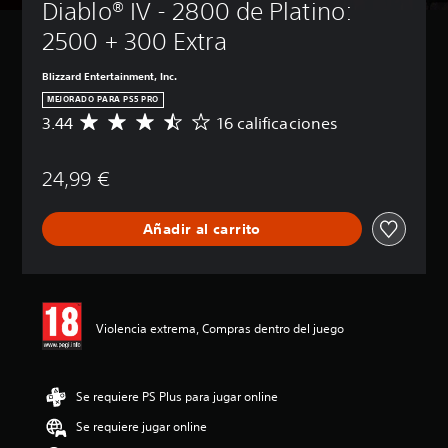
Diablo® IV - 2800 de Platino: 
2500 + 300 Extra
Blizzard Entertainment, Inc.
MEJORADO PARA PS5 PRO
3.44
16 calificaciones
C
a
l
24,99 €
i
f
i
Añadir al carrito
c
a
c
i
ó
n
Violencia extrema, Compras dentro del juego
m
e
d
i
Se requiere PS Plus para jugar online
a
Se requiere jugar online
d
e