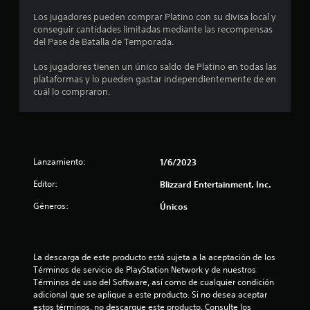
r
Los jugadores pueden comprar Platino con su divisa local y
conseguir cantidades limitadas mediante las recompensas
e
del Pase de Batalla de Temporada.
l
Los jugadores tienen un único saldo de Platino en todas las
plataformas y lo pueden gastar independientemente de en
l
cuál lo compraron.
a
s
Lanzamiento:
1/6/2023
e
Editor:
Blizzard Entertainment, Inc.
n
Géneros:
Únicos
1
6
La descarga de este producto está sujeta a la aceptación de los 
c
Términos de servicio de PlayStation Network y de nuestros 
Términos de uso del Software, así como de cualquier condición 
a
adicional que se aplique a este producto. Si no desea aceptar 
estos términos, no descargue este producto. Consulte los 