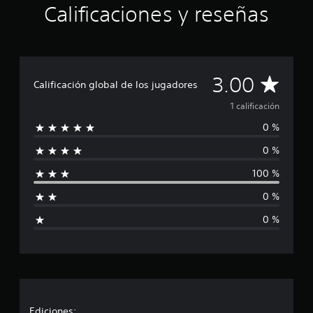
t
Calificaciones y reseñas
a
l
d
e
c
C
3.00
i
Calificación global de los jugadores
n
a
1 calificación
c
o
0 %
l
e
s
0 %
i
t
r
100 %
f
e
l
0 %
i
l
0 %
a
c
s
e
a
n
1
c
c
a
l
Ediciones: