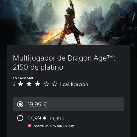
Multijugador de Dragon Age™: 
2150 de platino
EA Swiss Sarl
3
1 calificación
C
a
l
i
19,99 €
f
i
17,99 €
c
19,99 €
Rebajado del precio original de 19,99 €
a
Ahorra un 10 % con EA Play
c
i