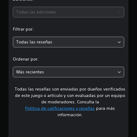
i
i
f
ó
Todas las ediciones
i
c
n
a
Filtrar por:
c
m
i
Todas las reseñas
o
e
n
e
d
s
Ordenar por:
i
Más recientes
a
Todas las reseñas son enviadas por dueños verificados
d
de este juego o artículo y son evaluadas por un equipo
e
de moderadores. Consulta la
Política de calificaciones y reseñas
para más
1
información.
e
s