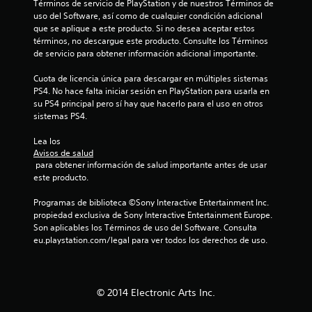
Términos de servicio de PlayStation y de nuestros Términos de 
l
uso del Software, así como de cualquier condición adicional 
que se aplique a este producto. Si no desea aceptar estos 
i
términos, no descargue este producto. Consulte los Términos 
de servicio para obtener información adicional importante.
f
Cuota de licencia única para descargar en múltiples sistemas 
i
PS4. No hace falta iniciar sesión en PlayStation para usarla en 
su PS4 principal pero sí hay que hacerlo para el uso en otros 
c
sistemas PS4.
a
Lea los 
Avisos de salud
 para obtener información de salud importante antes de usar 
c
este producto.
i
Programas de biblioteca ©Sony Interactive Entertainment Inc. 
propiedad exclusiva de Sony Interactive Entertainment Europe. 
o
Son aplicables los Términos de uso del Software. Consulta 
eu.playstation.com/legal para ver todos los derechos de uso.
n
e
© 2014 Electronic Arts Inc.
s