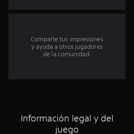
t
a
l
Comparte tus impresiones
d
y ayuda a otros jugadores
e
de la comunidad.
c
i
n
c
o
Información legal y del
e
juego
s