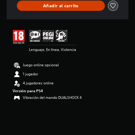
ó
Añadir al carrito
n
m
e
d
i
a
d
e
Lenguaje, En línea, Violencia
3
e
s
Juego online opcional
t
r
1 jugador
e
4 jugadores online
l
l
Versión para PS4
a
Vibración del mando DUALSHOCK 4
s
d
e
u
n
t
o