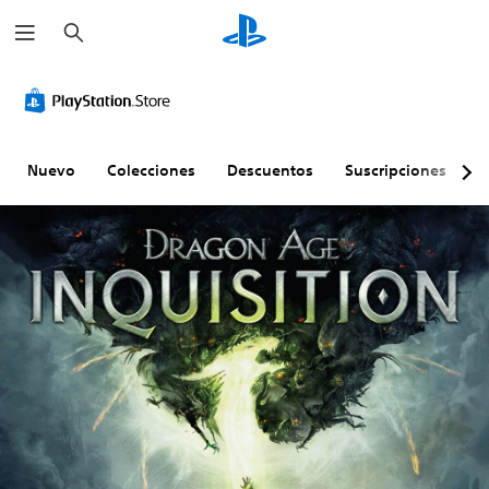
B
u
s
c
a
r
Nuevo
Colecciones
Descuentos
Suscripciones
E