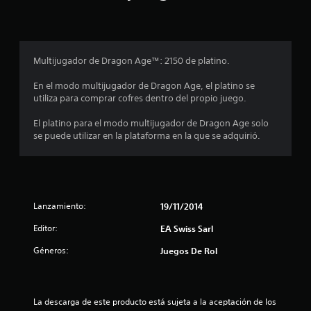
t
r
Multijugador de Dragon Age™: 2150 de platino.
e
En el modo multijugador de Dragon Age, el platino se
l
utiliza para comprar cofres dentro del propio juego.
l
El platino para el modo multijugador de Dragon Age solo
se puede utilizar en la plataforma en la que se adquirió.
a
s
e
Lanzamiento:
19/11/2014
n
Editor:
EA Swiss Sarl
1
Géneros:
Juegos De Rol
c
a
La descarga de este producto está sujeta a la aceptación de los 