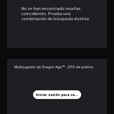
t
No se han encontrado reseñas
coincidentes. Prueba una
r
combinación de búsqueda distinta.
e
l
l
a
d
Multijugador de Dragon Age™: 2150 de platino
e
u
n
Iniciar sesión para calificar
t
o