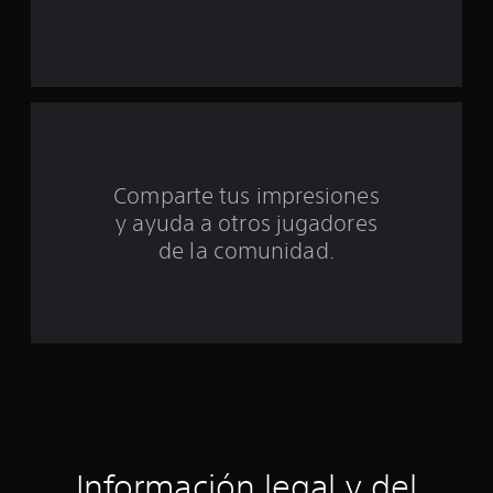
u
n
t
o
t
Comparte tus impresiones
y ayuda a otros jugadores
a
de la comunidad.
l
d
e
c
i
n
Información legal y del