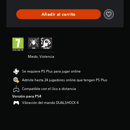
c
i
ó
Añadir al carrito
n
m
e
d
i
a
d
e
Miedo, Violencia
4
.
5
Se requiere PS Plus para jugar online
e
s
Admite hasta 24 jugadores online que tengan PS Plus
t
Compatible con el Uso a distancia
r
e
Versión para PS4
l
Vibración del mando DUALSHOCK 4
l
a
s
d
e