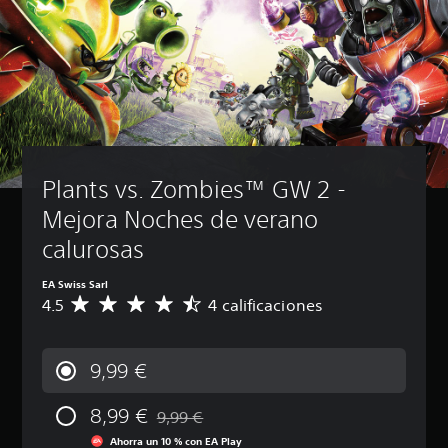
Plants vs. Zombies™ GW 2 - 
Mejora Noches de verano 
calurosas
EA Swiss Sarl
4.5
4 calificaciones
C
a
l
i
9,99 €
f
i
8,99 €
c
9,99 €
Rebajado del precio original de 9,99 €
a
Ahorra un 10 % con EA Play