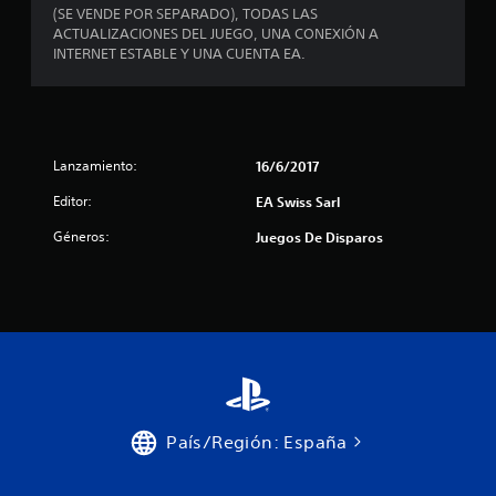
o
(SE VENDE POR SEPARADO), TODAS LAS
ACTUALIZACIONES DEL JUEGO, UNA CONEXIÓN A
n
INTERNET ESTABLE Y UNA CUENTA EA.
e
s
Lanzamiento:
16/6/2017
Editor:
EA Swiss Sarl
Géneros:
Juegos De Disparos
País/Región: España