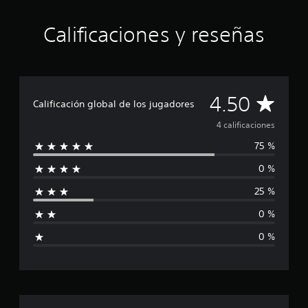
u
n
t
Calificaciones y reseñas
o
t
a
l
d
C
4.50
e
Calificación global de los jugadores
c
a
4 calificaciones
i
n
75 %
l
c
o
0 %
i
e
s
25 %
f
t
r
0 %
i
e
0 %
l
c
l
a
a
s
e
n
c