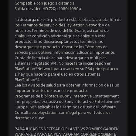
n
Compatible con juego a distancia
Salida de vídeo HD 720p,1080i,1080p
4
La descarga de este producto está sujeta a la aceptación de
los Términos de servicio de PlayStation Network y de
c
nuestros Términos de uso del Software, así como de
cualquier condición adicional que se aplique a este
a
producto. Si no desea aceptar estos términos, no
descargue este producto. Consulte los Términos de
l
servicio para obtener información adicional importante.
Cuota de licencia única para descargar en múltiples
i
sistemas PlayStation®4. No hace falta iniciar sesión en
PlayStation®Network para usarla en su PS4 principal pero
f
sí hay que hacerlo para el uso en otros sistemas
PlayStation®4.
i
Lea los Avisos de salud para obtener información de salud
importante antes de usar este producto.
c
Programas de biblioteca ©Sony Interactive Entertainment
Inc. propiedad exclusiva de Sony Interactive Entertainment
a
Europe. Son aplicables los Términos de uso del Software.
Consulta eu.playstation.com/legal para ver todos los
c
derechos de uso.
i
PARA JUGAR ES NECESARIO PLANTS VS ZOMBIES GARDEN
WARFARE 2 PARA LA PLATAFORMA CORRESPONDIENTE