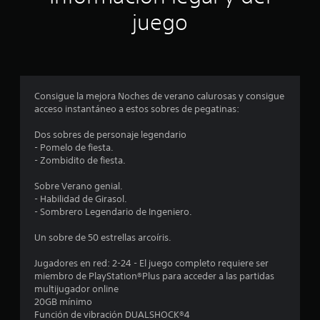
c
juego
o
e
s
Consigue la mejora Noches de verano calurosas y consigue
acceso instantáneo a estos sobres de pegatinas:
t
Dos sobres de personaje legendario
r
- Pomelo de fiesta.
- Zombidito de fiesta.
e
Sobre Verano genial.
l
- Habilidad de Girasol.
- Sombrero Legendario de Ingeniero.
l
Un sobre de 50 estrellas arcoíris.
a
Jugadores en red: 2-24 - El juego completo requiere ser
s
miembro de PlayStation®Plus para acceder a las partidas
multijugador online
e
20GB mínimo
Función de vibración DUALSHOCK®4