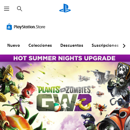
B
u
s
c
a
r
Nuevo
Colecciones
Descuentos
Suscripciones
E