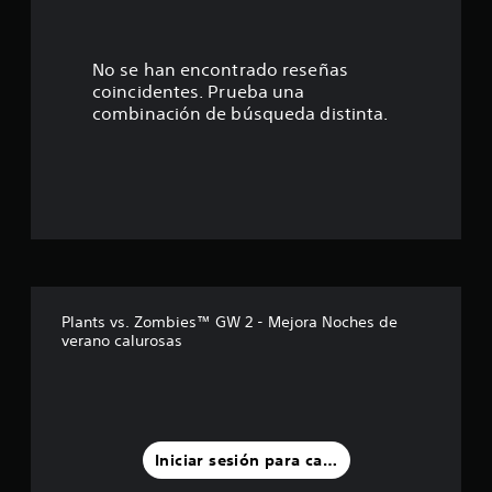
5
e
No se han encontrado reseñas
coincidentes. Prueba una
s
combinación de búsqueda distinta.
t
r
e
l
l
Plants vs. Zombies™ GW 2 - Mejora Noches de
verano calurosas
a
s
d
Iniciar sesión para calificar
e