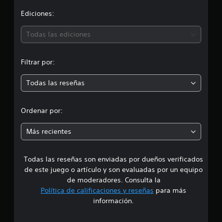
4
c
i
Ediciones:
a
l
ó
Todas las ediciones
i
f
n
i
Filtrar por:
c
m
a
Todas las reseñas
c
e
i
o
d
n
Ordenar por:
e
i
s
Más recientes
a
Todas las reseñas son enviadas por dueños verificados
d
de este juego o artículo y son evaluadas por un equipo
e
de moderadores. Consulta la
Política de calificaciones y reseñas
para más
4
información.
.