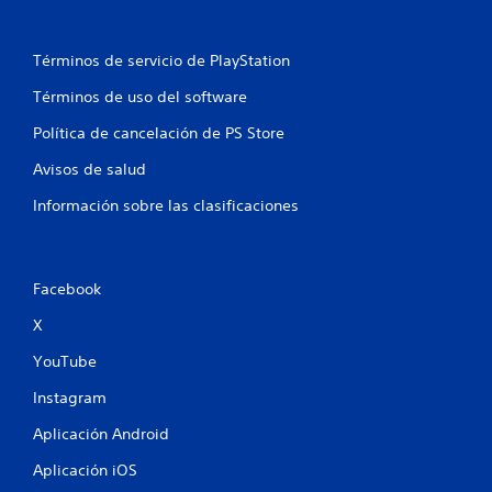
u
c
g
i
a
o
Términos de servicio de PlayStation
r
n
.
Términos de uso del software
e
s
Política de cancelación de PS Store
p
a
Avisos de salud
r
a
Información sobre las clasificaciones
i
n
v
e
Facebook
r
t
X
i
r
YouTube
l
o
Instagram
s
Aplicación Android
j
o
Aplicación iOS
y