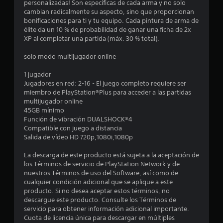
m
personalizadas! Son específicas de cada arma y no solo
s
s
u
c
cambian radicalmente su aspecto, sino que proporcionan
a
j
n
bonificaciones para ti y tu equipo. Cada pintura de arma de
c
o
i
i
élite da un 10 % de probabilidad de ganar una ficha de 2x
c
y
c
XP al completar una partida (máx. 30 % total).
e
s
a
o
d
t
v
solo modo multijugador online
e
i
i
n
r
c
s
1 jugador
a
k
u
Jugadores en red: 2-16 - El juego completo requiere ser
e
u
.
a
miembro de PlayStation®Plus para acceder a las partidas
n
l
multijugador online
e
s
m
45GB mínimo
I
n
e
Función de vibración DUALSHOCK®4
t
n
n
Compatible con juego a distancia
o
v
t
Salida de vídeo HD 720p,1080i,1080p
r
e
e
n
r
o
La descarga de este producto está sujeta a la aceptación de
o
s
a
los Términos de servicio de PlayStation Network y de
s
i
t
nuestros Términos de uso del Software, así como de
i
r
ó
cualquier condición adicional que se aplique a este
n
a
n
producto. Si no desea aceptar estos términos, no
c
v
descargue este producto. Consulte los Términos de
d
o
é
servicio para obtener información adicional importante.
n
e
s
Cuota de licencia única para descargar en múltiples
s
j