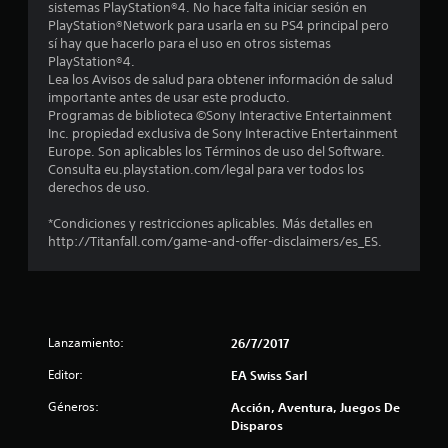
d
sistemas PlayStation®4. No hace falta iniciar sesión en
e
o
e
PlayStation®Network para usarla en su PS4 principal pero
c
y
l
sí hay que hacerlo para el uso en otros sistemas
u
s
a
PlayStation®4.
e
t
v
Lea los Avisos de salud para obtener información de salud
n
i
i
importante antes de usar este producto.
c
b
c
Programas de biblioteca ©Sony Interactive Entertainment
i
r
Inc. propiedad exclusiva de Sony Interactive Entertainment
k
a
a
Europe. Son aplicables los Términos de uso del Software.
s
a
c
Consulta eu.playstation.com/legal para ver todos los
d
j
i
derechos de uso.
u
u
ó
r
s
n
*Condiciones y restricciones aplicables. Más detalles en
a
t
d
http://Titanfall.com/game-and-offer-disclaimers/es_ES.
n
a
e
t
l
b
e
m
l
t
a
e
o
n
d
(
Lanzamiento:
26/7/2017
d
o
b
o
e
á
Editor:
EA Swiss Sarl
.
l
s
j
Géneros:
Acción, Aventura, Juegos De
i
u
Disparos
c
e