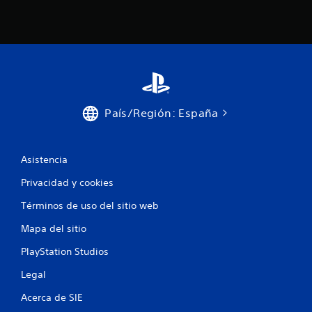
a
g
)
o
p
S
a
e
r
p
a
r
p
o
r
p
a
o
País/Región: España
c
r
t
c
i
i
c
Asistencia
o
a
n
Privacidad y cookies
r
a
l
n
Términos de uso del sitio web
a
a
f
l
Mapa del sitio
o
g
r
u
PlayStation Studios
m
n
a
a
Legal
d
s
e
Acerca de SIE
o
j
p